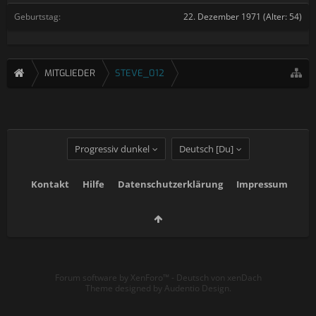
Geburtstag:
22. Dezember 1971
(Alter: 54)
MITGLIEDER
STEVE_012
Progressiv dunkel
Deutsch [Du]
Kontakt
Hilfe
Datenschutzerklärung
Impressum
Forum software by XenForo™
-
Deutsch von xenDach
Theme designed by
Audentio Design
.