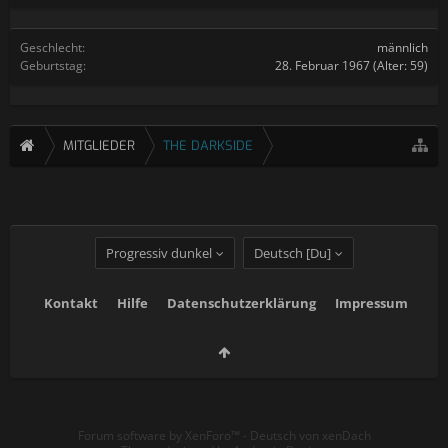
Geschlecht:
männlich
Geburtstag:
28. Februar 1967
(Alter: 59)
MITGLIEDER
THE DARKSIDE
Progressiv dunkel
Deutsch [Du]
Kontakt
Hilfe
Datenschutzerklärung
Impressum
Forum software by XenForo™
-
Deutsch von xenDach