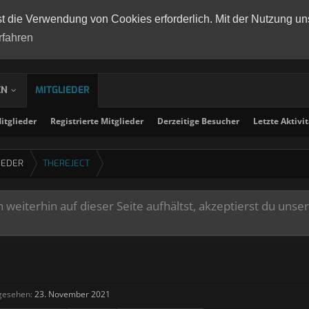
st die Verwendung von Cookies erforderlich. Mit der Nutzung un
rfahren
EN
MITGLIEDER
tglieder
Registrierte Mitglieder
Derzeitige Besucher
Letzte Aktivi
IEDER
THEREJECT
weiterhin auf dieser Seite aufhältst, akzeptierst du unse
 gesehen:
23. November 2021