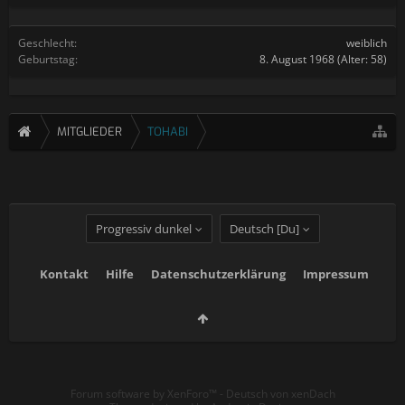
Geschlecht:
weiblich
Geburtstag:
8. August 1968
(Alter: 58)
MITGLIEDER
TOHABI
Progressiv dunkel
Deutsch [Du]
Kontakt
Hilfe
Datenschutzerklärung
Impressum
Forum software by XenForo™
-
Deutsch von xenDach