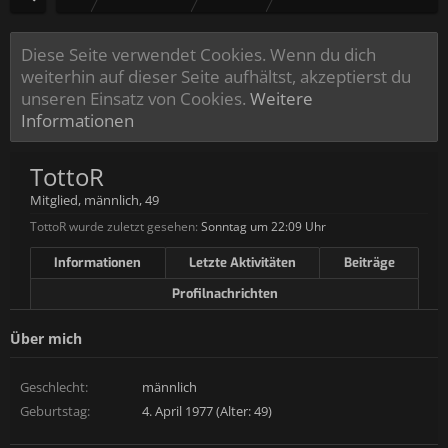
Diese Seite verwendet Cookies. Wenn du dich
weiterhin auf dieser Seite aufhältst, akzeptierst du
unseren Einsatz von Cookies.
Weitere
Informationen
TottoR
Mitglied
, männlich, 49
TottoR wurde zuletzt gesehen:
Sonntag um 22:09 Uhr
Informationen
Letzte Aktivitäten
Beiträge
Profilnachrichten
Über mich
Geschlecht:
männlich
Geburtstag:
4. April 1977 (Alter: 49)