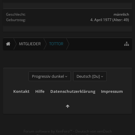
Geschlecht:
männlich
Geburtstag:
4. April 1977
(Alter: 49)
MITGLIEDER
TOTTOR
Progressiv dunkel
Deutsch [Du]
Kontakt
Hilfe
Datenschutzerklärung
Impressum
Forum software by XenForo™
-
Deutsch von xenDach