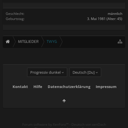
Geschlecht:
männlich
Geburtstag:
3. Mai 1981
(Alter: 45)
MITGLIEDER
TWYG
Progressiv dunkel
Deutsch [Du]
Kontakt
Hilfe
Datenschutzerklärung
Impressum
Forum software by XenForo™
-
Deutsch von xenDach