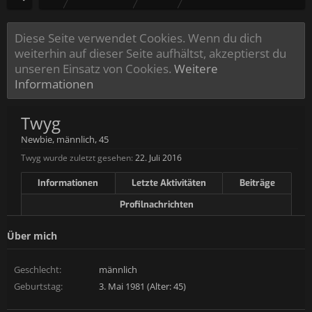
Diese Seite verwendet Cookies. Wenn du dich
weiterhin auf dieser Seite aufhältst, akzeptierst du
unseren Einsatz von Cookies.
Weitere
Informationen
Twyg
Newbie
, männlich, 45
Twyg wurde zuletzt gesehen:
22. Juli 2016
Informationen
Letzte Aktivitäten
Beiträge
Profilnachrichten
Über mich
Geschlecht:
männlich
Geburtstag:
3. Mai 1981 (Alter: 45)