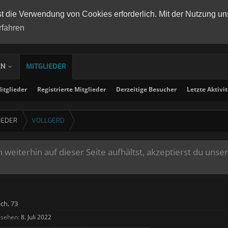
st die Verwendung von Cookies erforderlich. Mit der Nutzung un
rfahren
EN
MITGLIEDER
tglieder
Registrierte Mitglieder
Derzeitige Besucher
Letzte Aktivi
IEDER
VOLLGERD
weiterhin auf dieser Seite aufhältst, akzeptierst du unse
ich, 73
esehen:
8. Juli 2022