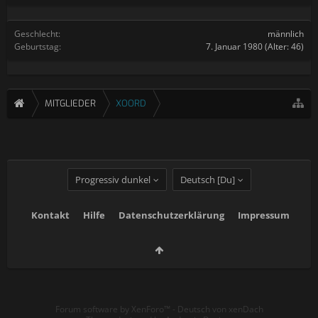
Geschlecht:
männlich
Geburtstag:
7. Januar 1980
(Alter: 46)
MITGLIEDER
XOORD
Progressiv dunkel
Deutsch [Du]
Kontakt
Hilfe
Datenschutzerklärung
Impressum
Forum software by XenForo™
-
Deutsch von xenDach