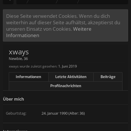
Diese Seite verwendet Cookies. Wenn du dich
weiterhin auf dieser Seite aufhältst, akzeptierst du
unseren Einsatz von Cookies.
Weitere
Informationen
xways
Newbie
, 36
xways wurde zuletzt gesehen:
1. Juni 2019
Informationen
Letzte Aktivitäten
Beiträge
Profilnachrichten
Über mich
Geburtstag:
24. Januar 1990 (Alter: 36)