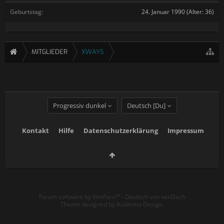
Geburtstag:
24. Januar 1990
(Alter: 36)
MITGLIEDER
XWAYS
Progressiv dunkel
Deutsch [Du]
Kontakt
Hilfe
Datenschutzerklärung
Impressum
Forum software by XenForo™
-
Deutsch von xenDach
Theme designed by
Audentio Design
.