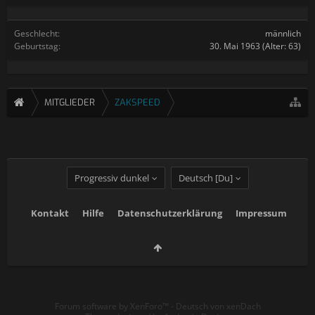
Geschlecht:
männlich
Geburtstag:
30. Mai 1963
(Alter: 63)
MITGLIEDER
ZAKSPEED
Progressiv dunkel
Deutsch [Du]
Kontakt
Hilfe
Datenschutzerklärung
Impressum
Forum software by XenForo™
-
Deutsch von xenDach