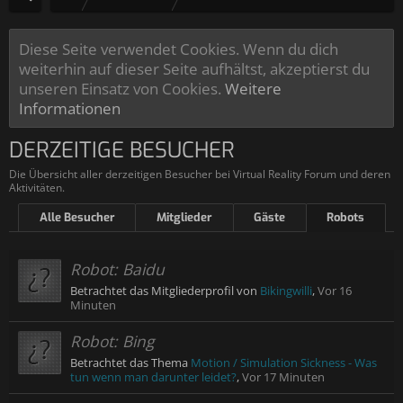
Diese Seite verwendet Cookies. Wenn du dich
weiterhin auf dieser Seite aufhältst, akzeptierst du
unseren Einsatz von Cookies.
Weitere
Informationen
DERZEITIGE BESUCHER
Die Übersicht aller derzeitigen Besucher bei Virtual Reality Forum und deren
Aktivitäten.
Alle Besucher
Mitglieder
Gäste
Robots
Robot:
Baidu
Betrachtet das Mitgliederprofil von
Bikingwilli
,
Vor 16
Minuten
Robot:
Bing
Betrachtet das Thema
Motion / Simulation Sickness - Was
tun wenn man darunter leidet?
,
Vor 17 Minuten