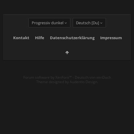
Progressiv dunkel
Deutsch [Du]
Kontakt
Hilfe
Datenschutzerklärung
Impressum
Forum software by XenForo™
-
Deutsch von xenDach
Theme designed by
Audentio Design
.