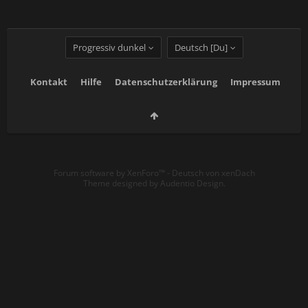
Progressiv dunkel
Deutsch [Du]
Kontakt
Hilfe
Datenschutzerklärung
Impressum
Forum software by XenForo™
-
Deutsch von xenDach
Theme designed by
Audentio Design
.