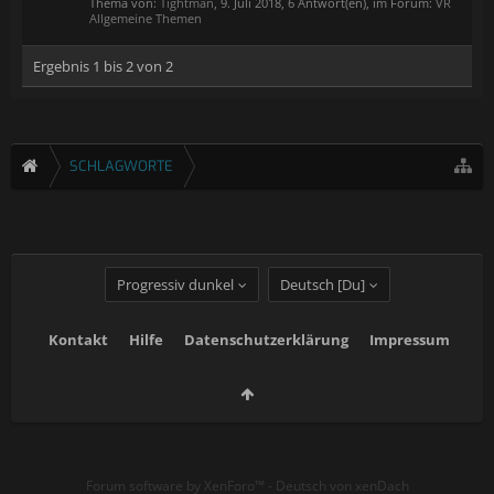
Thema von:
Tightman
,
9. Juli 2018
, 6 Antwort(en), im Forum:
VR
Allgemeine Themen
Ergebnis 1 bis 2 von 2
SCHLAGWORTE
Progressiv dunkel
Deutsch [Du]
Kontakt
Hilfe
Datenschutzerklärung
Impressum
Forum software by XenForo™
-
Deutsch von xenDach