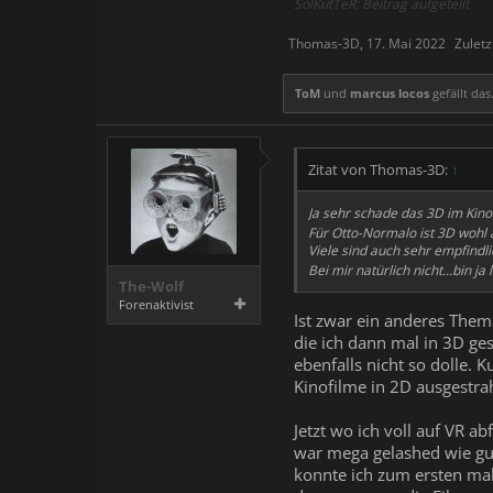
SolKutTeR: Beitrag aufgeteilt
Thomas-3D
,
17. Mai 2022
Zulet
ToM
und
marcus locos
gefällt das
Zitat von Thomas-3D:
↑
Ja sehr schade das 3D im Kino 
Für Otto-Normalo ist 3D wohl a
Viele sind auch sehr empfindli
Bei mir natürlich nicht...bin ja
The-Wolf
Forenaktivist
Ist zwar ein anderes Them
die ich dann mal in 3D gese
ebenfalls nicht so dolle.
Kinofilme in 2D ausgestra
Jetzt wo ich voll auf VR 
war mega gelashed wie gut
konnte ich zum ersten mal