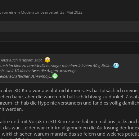
zt von einem Moderator bearbeitet:
23. Mai 2022
.
jetzt auch langsam stibt...
uch im Kino zu umständlich...sogar mit einer leichten 50 g Brille...
ch...weil 3D doch etwas die Augen anstrengt...
 leidenschaftlicher 3D-Fanboy...
a aber 3D Kino war absolut nicht meins. Es hat tatsächlich mein
hen habe, aber die waren mir halt schlichtweg zu dunkel. Zusätzlich
 Kurzum ich hab die Hype nie verstanden und fand es völlig däml
hlt werden.
abfahre und mit VorpX im 3D Kino zocke hab ich mal aus jucks auc
 das war. Leider war mir im allgemeinen die Auflösung der Index 
 wirklich sehen warum manche das so feiern und welches potetial