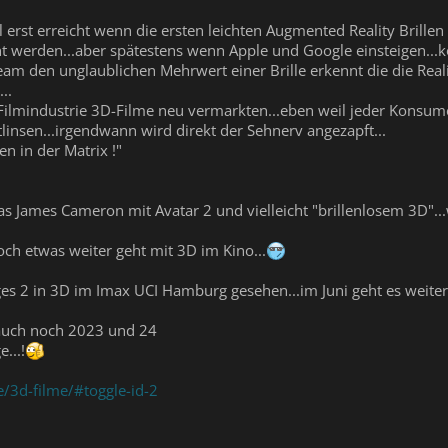
erst erreicht wenn die ersten leichten Augmented Reality Brill
ht werden...aber spätestens wenn Apple und Google einsteigen..
am den unglaublichen Mehrwert einer Brille erkennt die die Reali
..
Filmindustrie 3D-Filme neu vermarkten...eben weil jeder Konsume
linsen...irgendwann wird direkt der Sehnerv angezapft...
n in der Matrix !"
as James Cameron mit Avatar 2 und vielleicht "brillenlosem 3D"...
noch etwas weiter geht mit 3D im Kino...
s 2 in 3D im Imax UCI Hamburg gesehen...im Juni geht es weiter mi
uch noch 2023 und 24
...!
e/3d-filme/#toggle-id-2