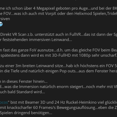
 ich schon über 4 Megapixel geboten pro Auge...und bei der 8KX
oße FOV...was ich auch mit VorpX oder den Helixmod Spielen,Trid
rsiven
irekt VR Scan z.b. unterstützt auch in FullVR...das ist dann der 
r feststehenden immersiven Leinwand...
n fast das ganze FoV ausnutze...d.h. um das gleiche FOV beim
 spätestens dann wird es mit 3D-FullHD mit 1080p sehr unscharf..
u einer 3m breiten Leinwand sitze...hab ich höchstens ein FOV 50
 in die Tiefe und natürlich einigen Pop outs...aus dem Fenster hera
 in dieses Fenster hinein...
d...was die Immersion natürlich enorm steigert...noch mehr mit V
uch bald Standard wird...
ocos
" bist mit Beamer 3D und 24 Hz Ruckel-Heimkino viel glückli
it knackscharfer 60 Frames/s Bewegungsauflösung...eben die Zw
pielen dringend benötigen...