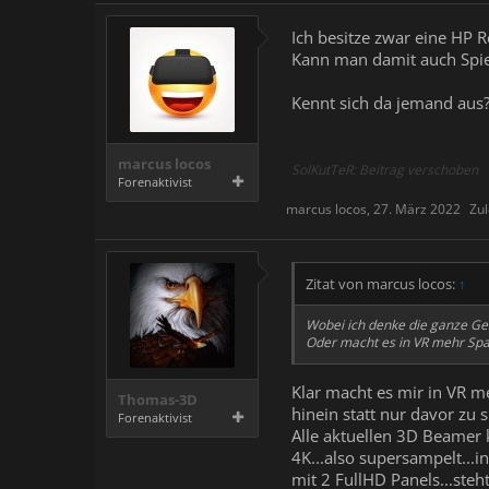
Ich besitze zwar eine HP R
Kann man damit auch Spiel
Kennt sich da jemand aus
marcus locos
SolKutTeR: Beitrag verschoben
Forenaktivist
marcus locos
,
27. März 2022
Zul
Zitat von marcus locos:
↑
Wobei ich denke die ganze Ge
Oder macht es in VR mehr Spaß
Klar macht es mir in VR me
Thomas-3D
hinein statt nur davor zu 
Forenaktivist
Alle aktuellen 3D Beamer
4K...also supersampelt...i
mit 2 FullHD Panels...steh