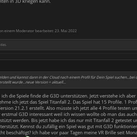
lten in 3D kriegen kann.
von einem Moderator bearbeitet:
23. Mai 2022
 das.
den und kannst dann in der Cloud nach einem Profil für Dein Spiel suchen...bei 
stellt wurde...neue Version = aktuell...
 ich die Spiele finde die G3D unterstützen. Jetzt verstehe ich ab
ehme ich jetzt das Spiel Titanfall 2. Das Spiel hat 15 Profile. 1 Pr
ersion 21.2.1 erstellt. Also müsste ich jetzt alle 4 Profile teste
 erstmal G3D interessant weil ich wissen wollte ob man das auch 
tützt werden. Bis jetzt habe ich das nur mit Titanfall 2 getestet 
unterstützt. Kennst du zufällig ein Spiel was gut mit G3D funkti
cht beschäftigt? Ich habe vor paar Tagen meine VR Brille seit Mon