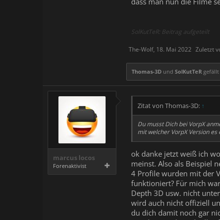
dass man nun die Filme se
SolKutTeR: Beitrag aufgeteilt
The-Wolf
,
18. Mai 2022
Zuletzt 
Thomas-3D
und
SolKutTeR
gefällt
Zitat von Thomas-3D:
↑
Du musst Dich bei VorpX anmel
mit welcher VorpX Version es er
ok danke jetzt weiß ich wo
marcus locos
meinst. Also als Beispiel n
Forenaktivist
4 Profile wurden mit der V
funktioniert? Für mich war
Depth 3D usw. nicht unters
wird auch nicht offiziell 
du dich damit noch gar ni