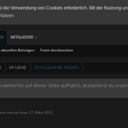
st die Verwendung von Cookies erforderlich. Mit der Nutzung un
rfahren
EN
MITGLIEDER
aktuellen Beiträgen
Foren durchsuchen
N
VR SZENE
VR ALLGEMEINE THEMEN
weiterhin auf dieser Seite aufhältst, akzeptierst du unse
t von
marcus locos
,
27. März 2022
.