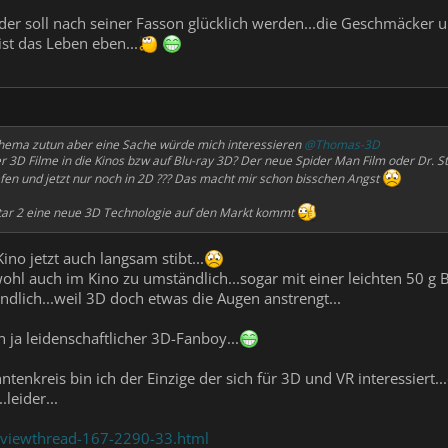
jeder soll nach seiner Fasson glücklich werden...die Geschmäcker 
o ist das Leben eben...
 Thema zutun aber eine Sache würde mich interessieren
@Thomas-3D
D Filme in die Kinos bzw auf Blu-ray 3D? Der neue Spider Man Film oder Dr. S
iefen und jetzt nur noch in 2D ??? Das macht mir schon bisschen Angst
atar 2 eine neue 3D Technologie auf den Markt kommt
ino jetzt auch langsam stibt...
hl auch im Kino zu umständlich...sogar mit einer leichten 50 g Bri
ndlich...weil 3D doch etwas die Augen anstrengt...
in ja leidenschaftlicher 3D-Fanboy...
enkreis bin ich der Einzige der sich für 3D und VR interessiert..
leider...
/viewthread-167-2290-33.html