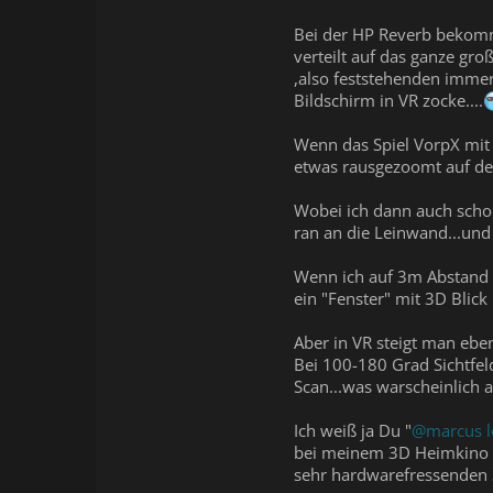
Bei der HP Reverb bekomme
verteilt auf das ganze gr
,also feststehenden imme
Bildschirm in VR zocke....
Wenn das Spiel VorpX mit D
etwas rausgezoomt auf de
Wobei ich dann auch scho
ran an die Leinwand...und
Wenn ich auf 3m Abstand z
ein "Fenster" mit 3D Blick
Aber in VR steigt man eben
Bei 100-180 Grad Sichtfel
Scan...was warscheinlich a
Ich weiß ja Du "
@marcus l
bei meinem 3D Heimkino m
sehr hardwarefressenden S