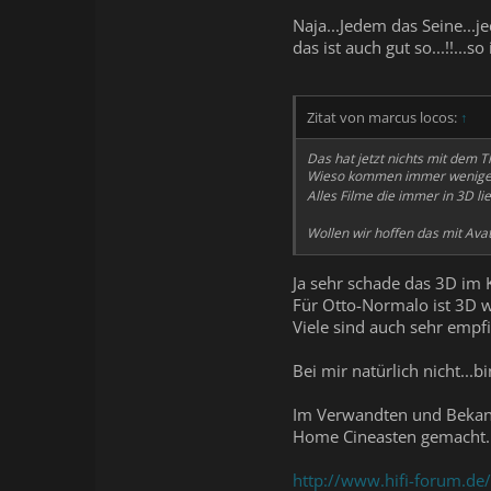
Naja...Jedem das Seine...
das ist auch gut so...!!...s
Zitat von marcus locos:
↑
Das hat jetzt nichts mit dem
Wieso kommen immer weniger 3
Alles Filme die immer in 3D l
Wollen wir hoffen das mit Av
Ja sehr schade das 3D im K
Für Otto-Normalo ist 3D wo
Viele sind auch sehr empfi
Bei mir natürlich nicht...b
Im Verwandten und Bekannt
Home Cineasten gemacht...
http://www.hifi-forum.de