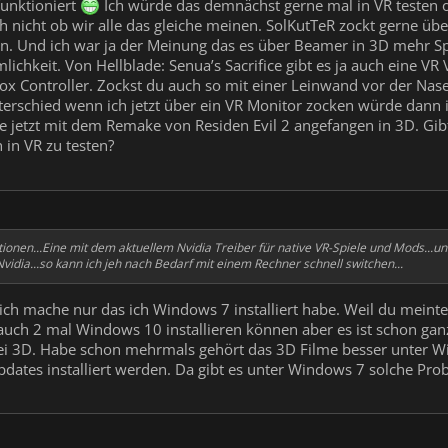
funktioniert
Ich würde das demnächst gerne mal in VR testen o
h nicht ob wir alle das gleiche meinen. SolKutTeR zockt gerne übe
n. Und ich war ja der Meinung das es über Beamer in 3D mehr S
chkeit. Von Hellblade: Senua’s Sacrifice gibt es ja auch eine VR 
x Controller. Zockst du auch so mit einer Leinwand vor der Nase 
terschied wenn ich jetzt über ein VR Monitor zocken würde dann is
e jetzt mit dem Remake von Residen Evil 2 angefangen in 3D. Gib
 in VR zu testen?
ionen...Eine mit dem aktuellem Nvidia Treiber für native VR-Spiele und Mods...u
Nvidia...so kann ich jeh nach Bedarf mit einem Rechner schnell switchen...
ich mache nur das ich Windows 7 installiert habe. Weil du meinte
tte auch 2 mal Windows 10 installieren können aber es ist schon 
 bei 3D. Habe schon mehrmals gehört das 3D Filme besser unter W
ates installiert werden. Da gibt es unter Windows 7 solche Prob