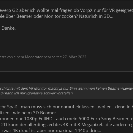
everp G2 aber ich wollte mal fragen ob VorpX nur für VR geeignet 
e über Beamer oder Monitor zocken? Natürlich in 3D....
? Danke.
etzt von einem Moderator bearbeitet:
27. März 2022
schichte mit dem VR Monitor macht ja nur Sinn wenn man keinen Beamer+Leinw
? Kann ich mir irgendwie schwer vorstellen.
hr Spaß...man muss sich nur darauf einlassen...wollen...denn in V
sitzen...wie beim 3D Beamer...
 können nur 1080p FullHD...auch mein 5000 Euro Sony Beamer, de
n 2D kann der allerdings echtes 4K mit 8 Megapixel...die anderen
t zwar 4K drauf ist aber nur maximal 1440p drin...