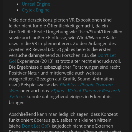
Unreal Engine
Crytek Engine
Viele der derzeit konzipierten VR Expositionen sind
leider nicht für die Öffentlichkeit gemacht, da ein
Großteil die Reale Umgebung wie Tisch/Stuhl/Utensilien
sowie auch äußere Einflüsse, wie Wind/Wärme/Kälte
usw. in die VR implementieren. Zu den Anfängen des
zweiten VR-Revival (2013) gab es bereits die ersten
versuche dahingehend zu Forschen z.B. die
Don't Let
Go!
Experience (2013) ist trotz alter recht eindrucksvoll.
Die Ergebnisse diesbezüglicher Forschungen sind recht
Positiver Natur und mittlerweile auch weitaus
ausgereifter. (Bezogen auf Grafik, Sound, Animation
usw.) Beispielsweise das
Phobius - Phobie Zentrum
Wien
oder auch das
VTplus - Virtual Therapy+ Research
Systems
konnte dahingehend einiges in Erkenntnis
bringen.
Abschließend kann man lediglich sagen, dass Konzept
funktioniert überaus gut, selbst mit kleinen Mitteln
(siehe
Don't Let Go!
), ist jedoch nicht ohne Externen
Programmierer (
wenn man sich das Wissen nicht selbst