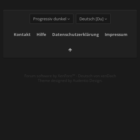
Progressiv dunkel
Deutsch [Du]
Kontakt
Hilfe
Datenschutzerklärung
Impressum
Forum software by XenForo™
-
Deutsch von xenDach
Theme designed by
Audentio Design
.