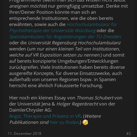
aneignen möchte
) nur geringfügig umsetzbar. Denke mit
Ihrer/Deiner Position könnte man sich an
entsprechende Institutionen, wie die oben bereits
erwähnten, sowie auch die
Hochschulambulanz für
Psychotherapie der Universität Würzburg
oder die
Spezialambulanz für Angststörungen der TU-Dresden
oder die
Universität Regensburg Hochschulambulanz
wenden (
um nur einen kleinen Teil von Institutionen,
welche auf VR Exposition setzen zu nennen.
) und somit
auf bereits konzipierte Umgebungen/Entwicklungen
zurückgreifen. Viele Institutionen haben bereits diverse
ausgereifte Konzepte, für diverse Einsatzzwecke, auch
außerhalb von unseren Regionen bspw. in Spanien
herrscht eine ähnlich Fokussierte Forschung.
Hier noch ein kleines Essay von
Thomas Schubert
von
der Universität Jena &
Holger Regenbrecht
von der
DaimlerChrysler AG:
Angst, Therapie und Präsenz in VR
. (
Weitere
Publikationen sind
hier zu finden
.
)
11. Dezember 2018
#2