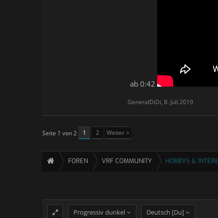
ab 0:42
GeneralDiDi
,
8. Juli 2019
1
2
Weiter >
Seite 1 von 2
FOREN
VRF COMMUNITY
HOBBYS & INTER
Progressiv dunkel
Deutsch [Du]