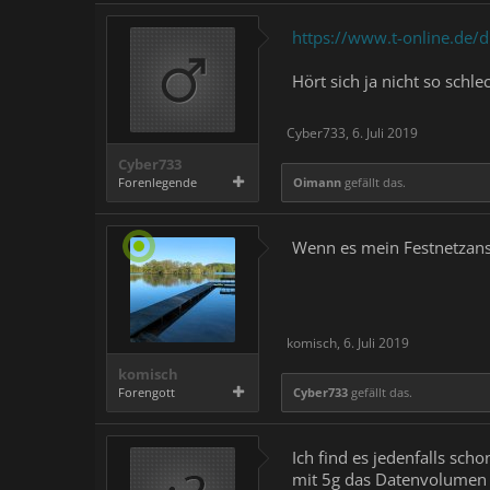
https://www.t-online.de/di
Hört sich ja nicht so schle
Cyber733
,
6. Juli 2019
Cyber733
Forenlegende
Oimann
gefällt das.
Wenn es mein Festnetzans
komisch
,
6. Juli 2019
komisch
Forengott
Cyber733
gefällt das.
Ich find es jedenfalls sc
mit 5g das Datenvolumen e