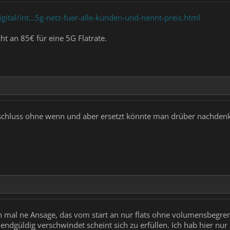
gital/int...5g-netz-fuer-alle-kunden-und-nennt-preis.html
cht an 85€ für eine 5G Flatrate.
chluss ohne wenn und aber ersetzt könnte man drüber nachdenke
hon mal ne Ansage, das vom start an nur flats ohne volumensbeg
ndgüldig verschwindet scheint sich zu erfüllen. Ich hab hier nu