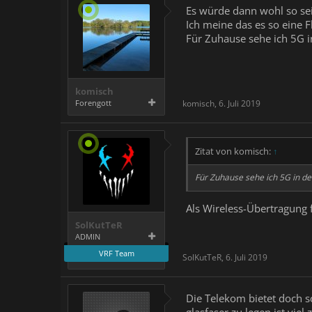
Es würde dann wohl so sein
Ich meine das es so eine F
Für Zuhause sehe ich 5G in
komisch
Forengott
komisch
,
6. Juli 2019
Zitat von komisch:
↑
Für Zuhause sehe ich 5G in der
Als Wireless-Übertragung 
SolKutTeR
ADMIN
VRF Team
SolKutTeR
,
6. Juli 2019
Die Telekom bietet doch s
glasfaser zu legen ist vi