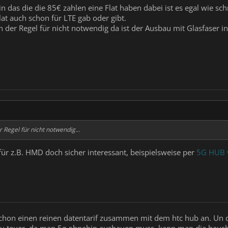
 das die die 85€ zahlen eine Flat haben dabei ist es egal wie schn
lat auch schon für LTE gab oder gibt.
 der Regel für nicht notwendig da ist der Ausbau mit Glasfaser in
 Regel für nicht notwendig...
für z.B. HMD doch sicher interessant, beispielsweise per
5G HUB 
chon einen reinen datentarif zusammen mit dem htc hub an. Un de
el zu teuer, da man 5g ohnehin ausbauen muss, kann man die hausha