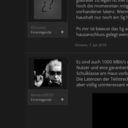
hoch die momenntan möglich
vorhandener latenz. Wenn 
haushalt nur noch ein 5g 
Oimann
Ps mir ist bewust das 5g 
Forenlegende
hausanschluss gelegt wer
Oimann
,
7. Juli 2019
Es sind auch 1000 MBit/s m
Nutzer und eine garantier
Schulklasse am Haus vorbe
Die Latenzen der Teilstre
aber völlig uninteressant
GeneralDiDi
Forenlegende