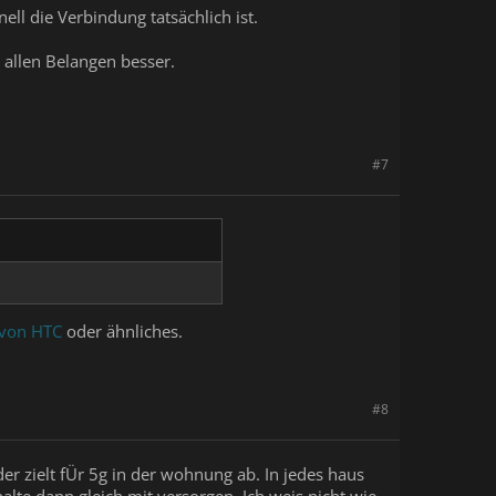
ell die Verbindung tatsächlich ist.
 allen Belangen besser.
#7
von HTC
oder ähnliches.
#8
r zielt fÜr 5g in der wohnung ab. In jedes haus
lte dann gleich mit versorgen. Ich weis nicht wie