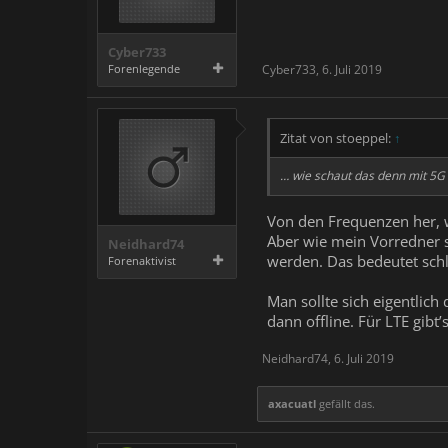
Cyber733
Forenlegende
Cyber733
,
6. Juli 2019
Zitat von stoeppel:
↑
… wie schaut das denn mit 5G 
Von den Frequenzen her, wi
Aber wie mein Vorredner s
Neidhard74
werden. Das bedeutet schl
Forenaktivist
Man sollte sich eigentlic
dann offline. Für LTE gib
Neidhard74
,
6. Juli 2019
axacuatl
gefällt das.