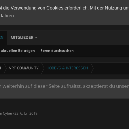
st die Verwendung von Cookies erforderlich. Mit der Nutzung un
rfahren
EN
MITGLIEDER
aktuellen Beiträgen
Foren durchsuchen
N
VRF COMMUNITY
HOBBYS & INTERESSEN
weiterhin auf dieser Seite aufhältst, akzeptierst du unse
on
Cyber733
,
6. Juli 2019
.