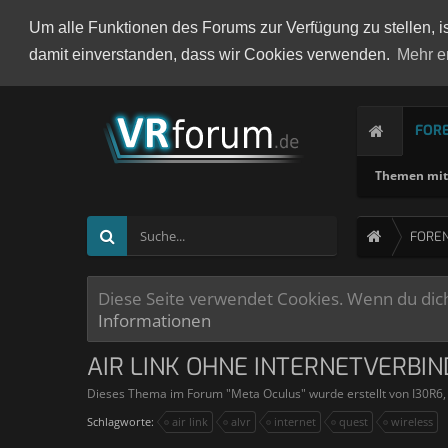
Um alle Funktionen des Forums zur Verfügung zu stellen, i
damit einverstanden, dass wir Cookies verwenden.
Mehr e
FOR
Themen mit 
FORE
Diese Seite verwendet Cookies. Wenn du dich 
Informationen
AIR LINK OHNE INTERNETVERBI
Dieses Thema im Forum "
Meta Oculus
" wurde erstellt von
I30R6
Schlagworte:
air link
alvr
internet
quest
wireless