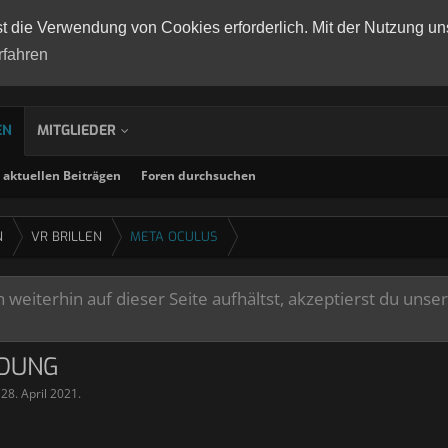
st die Verwendung von Cookies erforderlich. Mit der Nutzung un
rfahren
EN
MITGLIEDER
aktuellen Beiträgen
Foren durchsuchen
N
VR BRILLEN
META OCULUS
weiterhin auf dieser Seite aufhältst, akzeptierst du unse
NDUNG
,
28. April 2021
.