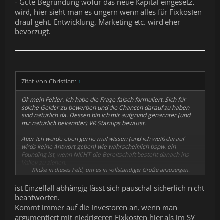
- Gute Begründung wofür das neue Kapital eingesetzt
wird, hier sieht man es ungern wenn alles für Fixkosten
drauf geht. Entwicklung, Marketing etc. wird eher
bevorzugt.
Zitat von Christian:
↑
Ok mein Fehler. Ich habe die Frage falsch formuliert. Sich für
solche Gelder zu bewerben und die Chancen darauf zu haben
sind natürlich da. Dessen bin ich mir aufgrund genannter (und
mir natürlich bekannter) VR Startups bewusst.
Aber ich würde eben gerne mal wissen (und ich weiß darauf
wirds keine Antwort geben) wie wahrscheinlich bspw. ein
Founding ist, wenn NICHT die Bereitschaft besteht danach ins
Valley zu ziehen.
Klicke in dieses Feld, um es in vollständiger Größe anzuzeigen.
Vielleicht ändere ich meine Meinung mit der Zeit, aber alle die
mich hier aus dem Forum etwas besser kennen wissen, dass es
ist Einzelfall abhängig lässt sich pauschal sicherlich nicht
für mich aufgrund meiner Familie nicht in Frage kommt in nem
beantworten.
Monat meine Sachen zu packen und komplett das Land zu
Kommt immer auf die Investoren an, wenn man
wechseln. Ohnehin ist USA nicht unbedingt mein Traumland in
argumentiert mit niedrigeren Fixkosten hier als im SV
dem ich dauerhaft leben möchte, aber das gehört hier nicht hin.