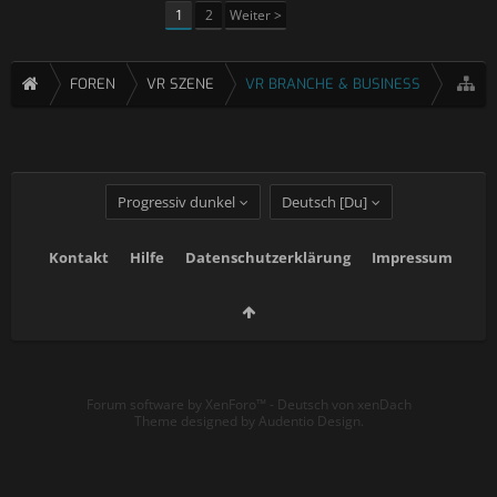
1
2
Weiter >
FOREN
VR SZENE
VR BRANCHE & BUSINESS
Progressiv dunkel
Deutsch [Du]
Kontakt
Hilfe
Datenschutzerklärung
Impressum
Forum software by XenForo™
-
Deutsch von xenDach
Theme designed by
Audentio Design
.