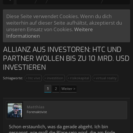
Diese Seite verwendet Cookies. Wenn du dich
weiterhin auf dieser Seite aufhältst, akzeptierst du
unseren Einsatz von Cookies.
Weitere
Informationen
ALLIANZ AUS INVESTOREN: HTC UND
PARTNER WOLLEN BIS ZU 10 MRD. USD
INVESTIEREN
Schlagworte:
htc vive
investition
risikokapital
virtual reality
1
2
Weiter >
Matthias
Forenaktivist
Schon erstaunlich, was da gerade abgeht. Ich bin
gespannt, wie groß die Blase sein wird, die am Ende