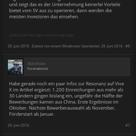
und zeigt das es der Unternehmung keinerlei Vorteile
Der Vorgang für mich wäre also:
bietet vom SV aus zu operieren, dann werden die
meisten Investoren das einsehen.
- Auf das VC bewerben
- VC bekommen
- In Deutschland wohnen und arbeiten
- Hin und wieder mal in die Staaten fliegen zur Lagebesprechung
SolKutTeR: Beiträge zusammengefügt
Oder ich stelle mir Leute ein die den Wohnsitz in den Staaten
29. Juni 2016
Zuletzt von einem Moderator bearbeitet:
29. Juni 2016
#6
übernehmen. Aber da habe ich keinen Plan wie das funktioniert.
Matthias
Forenaktivist
Habe gerade noch ein paar Infos zur Resonanz auf Vive
X im Artikel ergänzt: 1.200 Einreichungen aus mehr als
30 Ländern gingen bislang ein, ungefähr die Hälfte der
Bewerbungen kamen aus China. Erste Ergebnisse im
Oktober. Nächste Bewerberauswahl ab November,
Förderstart ab Januar.
29. Juni 2016
#7