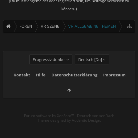
(Du musst angemeldet oder registriert sein, um Beiträge verfassen zu
können. )
FOREN
VR SZENE
VR ALLGEMEINE THEMEN
Progressiv dunkel
Deutsch [Du]
Kontakt
Hilfe
Datenschutzerklärung
Impressum
Forum software by XenForo™
-
Deutsch von xenDach
Theme designed by
Audentio Design
.