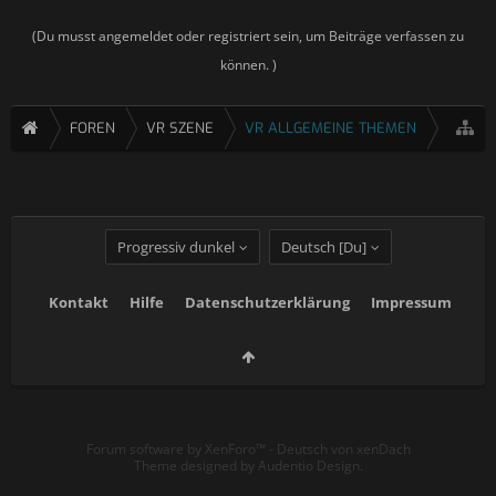
(Du musst angemeldet oder registriert sein, um Beiträge verfassen zu
können. )
FOREN
VR SZENE
VR ALLGEMEINE THEMEN
Progressiv dunkel
Deutsch [Du]
Kontakt
Hilfe
Datenschutzerklärung
Impressum
Forum software by XenForo™
-
Deutsch von xenDach
Theme designed by
Audentio Design
.