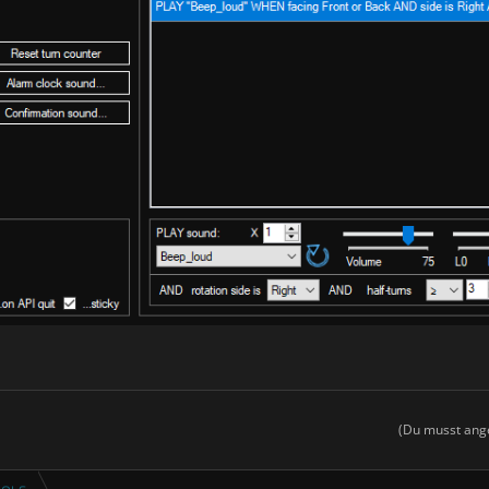
the timer on a cell phone or Windows
 the headset
ackground with minimal CPU usage and doesn't render anything on the HMD.
se over a setting/control.
tion mark "?" in the upper right corner of the application.
(Du musst ange