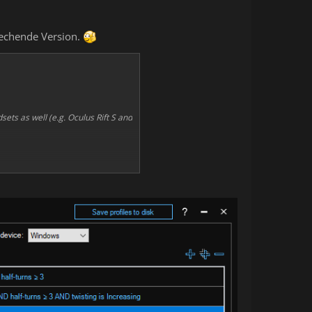
rechende Version.
ets as well (e.g. Oculus Rift S and
ation
heck on time.