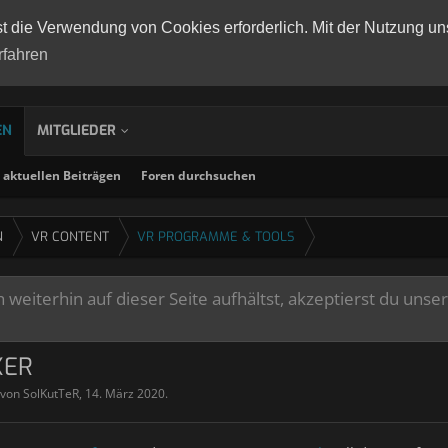
st die Verwendung von Cookies erforderlich. Mit der Nutzung un
rfahren
EN
MITGLIEDER
aktuellen Beiträgen
Foren durchsuchen
N
VR CONTENT
VR PROGRAMME & TOOLS
weiterhin auf dieser Seite aufhältst, akzeptierst du unse
KER
t von
SolKutTeR
,
14. März 2020
.