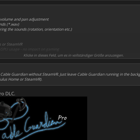
th volume and pan adjustment
nds (*.wav)
ring the sounds (rotation, orientation etc.)
s or SteamVR
 GPU usage - no impact on gaming
Klicke in dieses Feld, um es in vollständiger Größe anzuzeigen.
Cable Guardian without SteamVR. Just leave Cable Guardian running in the back
Oculus Home or SteamVR).
ro DLC.