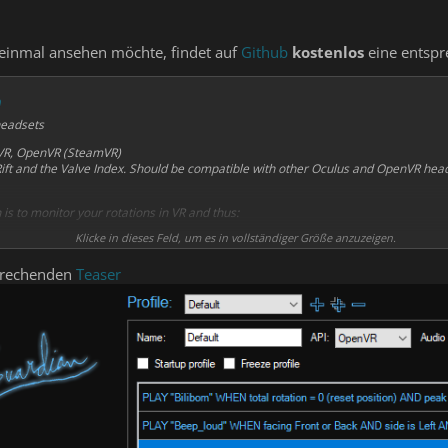
 einmal ansehen möchte, findet auf
Github
kostenlos
eine entsp
headsets
sVR, OpenVR (SteamVR)
Rift and the Valve Index. Should be compatible with other Oculus and OpenVR heads
 is to monitor your rotations in VR and thus:
Klicke in dieses Feld, um es in vollständiger Größe anzuzeigen.
the cable by preventing excessive twisting
ce as you don't have to actively monitor your turning direction or peek for orient
sprechenden
Teaser
raighten out the cable after a VR session
le audio notifications, featuring:
 and volume
and rules
ds (by copying wave (*.wav) files to the executable directory)
alarm clock was added to further increase immersion as there will be no need to c