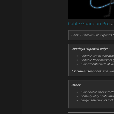
Cable Guardian Pro
vo
Cable Guardian Pro expands th
Overlays (OpenVR only*)
Editable visual indicato
Editable floor markers 
Experimental field of v
* Oculus users note:
The over
Other
Expandable user interf
Some quality of life im
Larger selection of incl