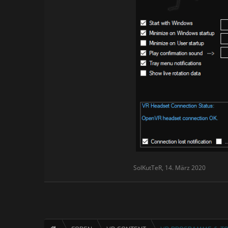
quicker to set up than 
alarm will sound inside
Cable Guardian runs in the b
For help texts, hover your mou
For an overview, click the ques
SolKutTeR
,
14. März 2020