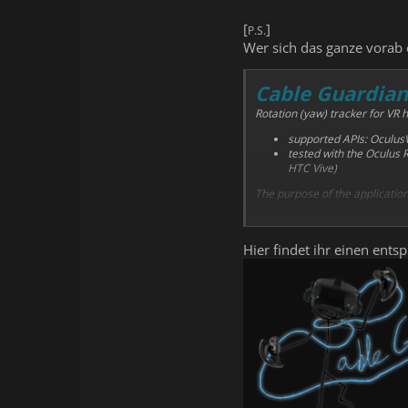
[
]
P.S.
Wer sich das ganze vorab
Cable Guardian
Rotation (yaw) tracker for VR 
supported APIs: Oculu
tested with the Oculus 
HTC Vive)
The purpose of the application
improve the lifetime of 
improve the VR experien
Hier findet ihr einen ent
eliminate the need to st
Cable Guardian uses customizab
audio device selection
a simple mixer for pan
editable trigger points 
support for custom soun
user profiles
In version 1.1.0 a lazy man's 