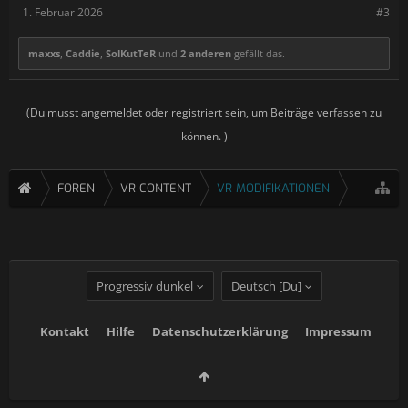
1. Februar 2026
#3
maxxs
,
Caddie
,
SolKutTeR
und
2 anderen
gefällt das.
(Du musst angemeldet oder registriert sein, um Beiträge verfassen zu
können. )
FOREN
VR CONTENT
VR MODIFIKATIONEN
Progressiv dunkel
Deutsch [Du]
Kontakt
Hilfe
Datenschutzerklärung
Impressum