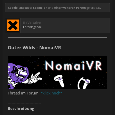
Caddie
,
axacuatl
,
SolKutTeR
und
einer weiteren Person
gefällt das.
ReVoltaire
Forenlegende
Outer Wilds - NomaiVR
Thread im Forum:
*klick mich*
--------------------------
Beschreibung
--------------------------