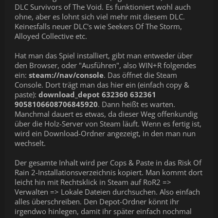
DLC Survivors of The Void. Es funktioniert wohl auch
ohne, aber es lohnt sich viel mehr mit diesem DLC.
Keinesfalls neuer DLC's wie Seekers Of The Storm,
Alloyed Collective etc.
Hat man das Spiel installiert, gibt man entweder über
den Browser, oder "Ausführen", also WIN+R folgendes
ein:
steam://nav/console
. Das öffnet die Steam
Console. Dort trägt man das hier ein (einfach copy &
paste):
download_depot 632360 632361
9058106608706845920
. Dann heißt es warten.
Manchmal dauert es etwas, da dieser Weg offenkundig
über die Holz-Server von Steam läuft. Wenn es fertig ist,
wird ein Download-Ordner angezeigt, in den man nun
wechselt.
Der gesamte Inhalt wird per Cops & Paste in das Risk Of
Rain 2-Installationsverzeichnis kopiert. Man kommt dort
leicht hin mit Rechtsklick in Steam auf RoR2 =>
Verwalten => Lokale Dateien durchsuchen. Also einfach
alles überschreiben. Den Depot-Ordner könnt ihr
irgendwo hinlegen, damit ihr später einfach nochmal