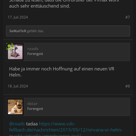
auch sehr enttäuschend sind.
17. Juli 2024
#7
SolKutTeR
gefällt das.
roads
Forengott
Habe ja immer noch Hoffnung auf einen neuen VR
Helm.
18. Juli 2024
#8
dstar
Forengott
@roads
tadaa
https://www.vdc-
fellbach.de/nachrichten/2015/05/12/nirvana-vr-helm-
macht-virtuelle-umgebungen-real/