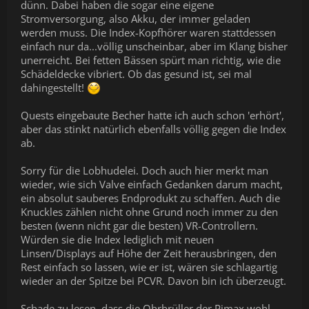
dünn. Dabei haben die sogar eine eigene
Stromversorgung, also Akku, der immer geladen
werden muss. Die Index-Kopfhörer waren stattdessen
einfach nur da...völlig unscheinbar, aber im Klang bisher
unerreicht. Bei fetten Bässen spürt man richtig, wie die
Schädeldecke vibriert. Ob das gesund ist, sei mal
dahingestellt!
Quests eingebaute Becher hatte ich auch schon 'erhört',
aber das stinkt natürlich ebenfalls völlig gegen die Index
ab.
Sorry für die Lobhudelei. Doch auch hier merkt man
wieder, wie sich Valve einfach Gedanken darum macht,
ein absolut sauberes Endprodukt zu schaffen. Auch die
Knuckles zählen nicht ohne Grund noch immer zu den
besten (wenn nicht gar die besten) VR-Controllern.
Würden sie die Index lediglich mit neuen
Linsen/Displays auf Höhe der Zeit herausbringen, den
Rest einfach so lassen, wie er ist, wären sie schlagartig
wieder an der Spitze bei PCVR. Davon bin ich überzeugt.
Schade zu lesen, dass die Ohrbrüller der Pimax wohl