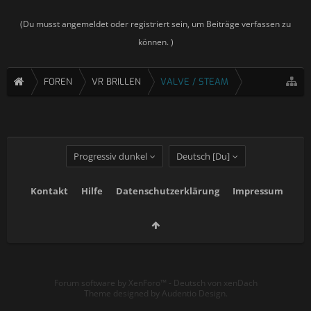
(Du musst angemeldet oder registriert sein, um Beiträge verfassen zu
können. )
FOREN
VR BRILLEN
VALVE / STEAM
Progressiv dunkel
Deutsch [Du]
Kontakt
Hilfe
Datenschutzerklärung
Impressum
Forum software by XenForo™
-
Deutsch von xenDach
Theme designed by
Audentio Design
.