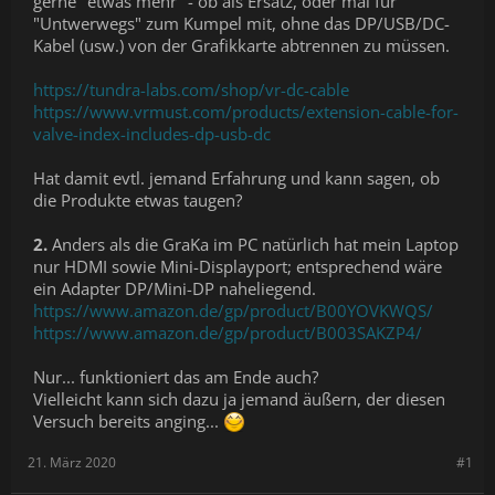
gerne "etwas mehr" - ob als Ersatz, oder mal für
"Untwerwegs" zum Kumpel mit, ohne das DP/USB/DC-
Kabel (usw.) von der Grafikkarte abtrennen zu müssen.
https://tundra-labs.com/shop/vr-dc-cable
https://www.vrmust.com/products/extension-cable-for-
valve-index-includes-dp-usb-dc
Hat damit evtl. jemand Erfahrung und kann sagen, ob
die Produkte etwas taugen?
2.
Anders als die GraKa im PC natürlich hat mein Laptop
nur HDMI sowie Mini-Displayport; entsprechend wäre
ein Adapter DP/Mini-DP naheliegend.
https://www.amazon.de/gp/product/B00YOVKWQS/
https://www.amazon.de/gp/product/B003SAKZP4/
Nur... funktioniert das am Ende auch?
Vielleicht kann sich dazu ja jemand äußern, der diesen
Versuch bereits anging...
21. März 2020
#1