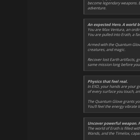
become legendary weapons. Bat
adventure.
An expected Hero. A world 
You are Max Ventura, an ordin
You are pulled into Erath, a fa
Armed with the Quantum Glove
creatures, and magic.
Recover lost Earth artifacts, 
same mission long before you
Physics that feel real.
In EXD, your hands are your gr
of every surface you touch, and
The Quantum Glove grants you 
You’ll feel the energy vibrate 
Uncover powerful weapon. F
The world of Erath is filled wi
Wands, and the Timelox, capabl