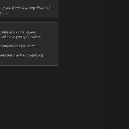
eep you from cleansing Erath of
tiny.
azetta and Boris Vallejo.
will leave you speechless.
rrangements for battle.
and the crackle of lightning