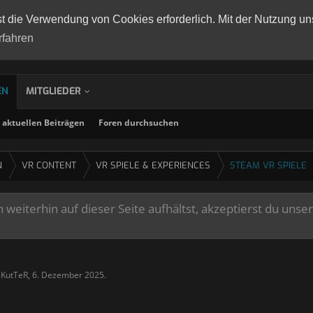
st die Verwendung von Cookies erforderlich. Mit der Nutzung un
rfahren
EN
MITGLIEDER
aktuellen Beiträgen
Foren durchsuchen
N
VR CONTENT
VR SPIELE & EXPERIENCES
STEAM VR SPIELE
weiterhin auf dieser Seite aufhältst, akzeptierst du unse
lKutTeR
,
6. Dezember 2025
.