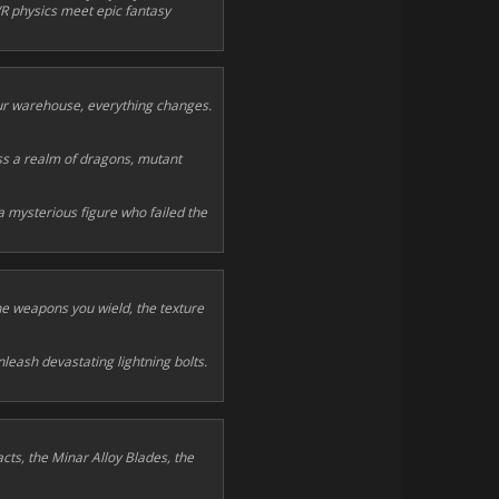
R physics meet epic fantasy
our warehouse, everything changes.
s a realm of dragons, mutant
 a mysterious figure who failed the
he weapons you wield, the texture
eash devastating lightning bolts.
acts, the Minar Alloy Blades, the