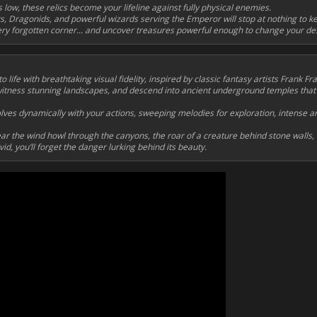
low, these relics become your lifeline against fully physical enemies.
, Dragonids, and powerful wizards serving the Emperor will stop at nothing to k
ery forgotten corner... and uncover treasures powerful enough to change your des
 life with breathtaking visual fidelity, inspired by classic fantasy artists Frank Fr
 witness stunning landscapes, and descend into ancient underground temples that 
lves dynamically with your actions, sweeping melodies for exploration, intense a
hear the wind howl through the canyons, the roar of a creature behind stone walls, 
id, you’ll forget the danger lurking behind its beauty.