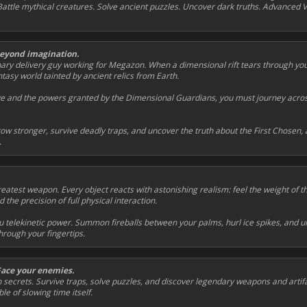
tle mythical creatures. Solve ancient puzzles. Uncover dark truths. Advanced V
beyond imagination.
ary delivery guy working for Megazon. When a dimensional rift tears through y
ntasy world tainted by ancient relics from Earth.
 and the powers granted by the Dimensional Guardians, you must journey acros
grow stronger, survive deadly traps, and uncover the truth about the First Chosen,
.
eatest weapon. Every object reacts with astonishing realism: feel the weight of t
 the precision of full physical interaction.
telekinetic power. Summon fireballs between your palms, hurl ice spikes, and unl
through your fingertips.
ace your enemies.
th secrets. Survive traps, solve puzzles, and discover legendary weapons and artif
e of slowing time itself.