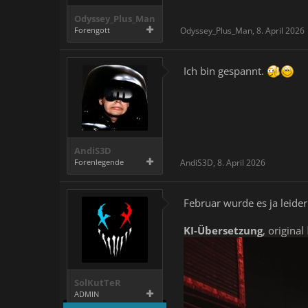
Odyssey_Plus_Man
Forengott
Odyssey_Plus_Man
,
8. April 2026
Ich bin gespannt.
AndiS3D
Forenlegende
AndiS3D
,
8. April 2026
Februar wurde es ja leide
KI-Übersetzung
, original
SolKutTeR
ADMIN