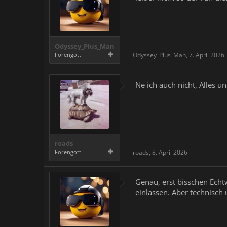
Odyssey_Plus_Man
Forengott
Odyssey_Plus_Man
,
7. April 2026
Ne ich auch nicht, Alles u
roads
Forengott
roads
,
8. April 2026
Genau, erst bisschen Ech
einlassen. Aber technisch