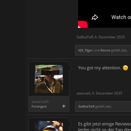
SolKutTeR
,
6. Dezember 2025
VJS_Tiger
und
Rocco
gefällt das.
You got my attention.
axacuatl
,
6. Dezember 2025
axacuatl
Forengott
SolKutTeR
gefällt das.
Es gibt jetzt einige Revi
leider nicht so der Fan di