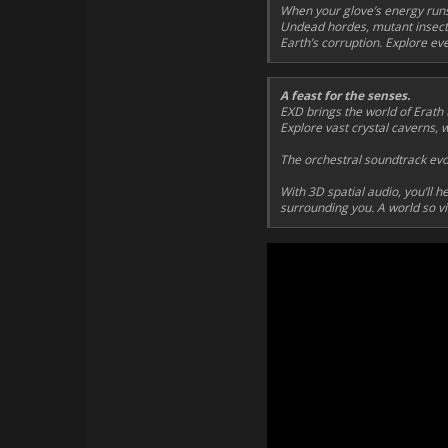
When your glove’s energy runs 
Undead hordes, mutant insects
Earth’s corruption. Explore ev
A feast for the senses.
EXD brings the world of Erath to
Explore vast crystal caverns,
The orchestral soundtrack evo
With 3D spatial audio, you’ll 
surrounding you. A world so viv