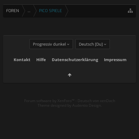
FOREN
...
PICO SPIELE
Progressiv dunkel
Deutsch [Du]
Kontakt
Hilfe
Datenschutzerklärung
Impressum
Forum software by XenForo™
-
Deutsch von xenDach
Theme designed by
Audentio Design
.