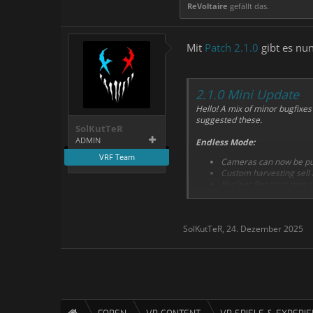
ReVoltaire
gefällt das.
Mit
Patch 2.1.0
gibt es nu
2.1.0 Mini Update
Hello! A mix of minor bugfixes
suggested these.
SolKutTeR
ADMIN
Endless Mode:
VRF Team
Cameras can now be purc
Custom harvesting sell 
Nuclear Reactors now sh
$ figures in the hardwar
very big numbers.
Small tweaks to dark mo
SolKutTeR
,
24. Dezember 2025
VR:
Passthrough is now avai
You can now customise th
Bugfixes:
Fix bug where pausing w