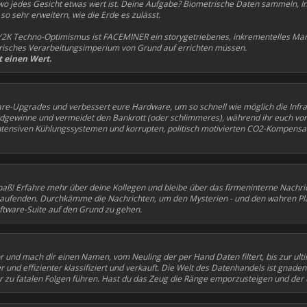
 jedes Gesicht etwas wert ist. Deine Aufgabe? Biometrische Daten sammeln, In
 sehr erweitern, wie die Erde es zulässt.
Y2K Techno-Optimismus ist FACEMINER ein storygetriebenes, inkrementelles Ma
etrisches Verarbeitungsimperium von Grund auf errichten müssen.
t einen Wert.
are-Upgrades und verbessert eure Hardware, um so schnell wie möglich die Infra
dgewinne und vermeidet den Bankrott (oder schlimmeres), während ihr euch v
tensiven Kühlungssystemen und korrupten, politisch motivierten CO2-Kompens
paß! Erfahre mehr über deine Kollegen und bleibe über das firmeninterne Nach
Laufenden. Durchkämme die Nachrichten, um den Mysterien - und den wahren Plä
tware-Suite auf den Grund zu gehen.
or und mach dir einen Namen, vom Neuling der per Hand Daten filtert, bis zur ult
und effizienter klassifiziert und verkauft. Die Welt des Datenhandels ist gnaden
er zu fatalen Folgen führen. Hast du das Zeug die Ränge emporzusteigen und de