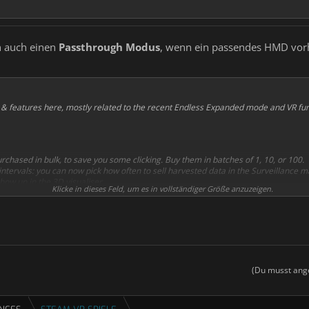
n auch einen
Passthrough Modus
, wenn ein passendes HMD vorh
 & features here, mostly related to the recent Endless Expanded mode and VR func
hased in bulk, to save you some clicking. Buy them in batches of 1, 10, or 100.
intervals: you can now pick how often to sell harvested data in the Surveillance 
ow up in the 3D visualiser
Klicke in dieses Feld, um es in vollständiger Größe anzuzeigen.
e monitor and marketplace now show their full formatted value on hover, to make i
de to make it more legible.
lable! You can enable it in the settings menu, if you have a compatible headset.
e tilt angle of the controller in the settings menu
(Du musst ange
ould allow the player skip the purchase cooldown in the marketplace [potential s