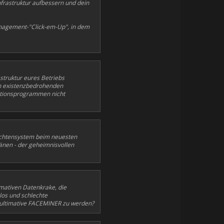
frastruktur aufbessern und dein
nagement-"Click-em-Up", in dem
struktur eures Betriebs
on existenzbedrohenden
ationsprogrammen nicht
richtensystem beim neuesten
nen - der geheimnisvollen
imativen Datenkrake, die
los und schlechte
r ultimative FACEMINER zu werden?