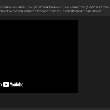
ten Tracks im Stil der 90er-Jahre von Madwreck. Von House über Jungle bis Ambie
triert zu bleiben, während Ihr euch in die KI-Geschichtsbücher hineinklickt.