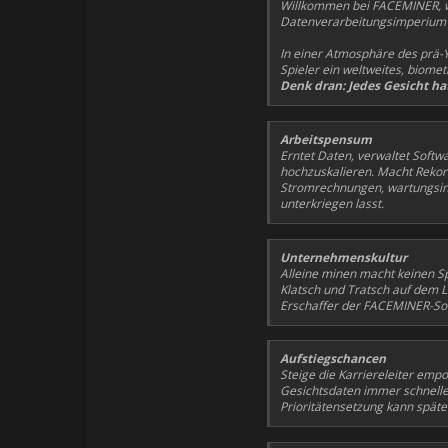
Willkommen bei FACEMINER, wo
Datenverarbeitungsimperium so
In einer Atmosphäre des prä-
Spieler ein weltweites, biom
Denk dran: Jedes Gesicht ha
Arbeitspensum
Erntet Daten, verwaltet Softw
hochzuskalieren. Macht Rekor
Stromrechnungen, wartungsin
unterkriegen lasst.
Unternehmenskultur
Alleine minen macht keinen S
Klatsch und Tratsch auf dem 
Erschaffer der FACEMINER-Sof
Aufstiegschancen
Steige die Karriereleiter emp
Gesichtsdaten immer schneller 
Prioritätensetzung kann spät