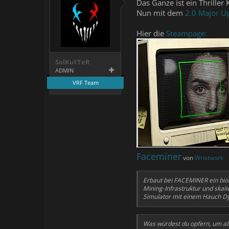
Das Ganze ist ein Thriller
Nun mit dem
2.0 Major U
Hier die
Steampage:
SolKutTeR
ADMIN
VRF Team
Faceminer
von
Wristwork
Erbaut bei FACEMINER ein biom
Mining-Infrastruktur und ska
Simulator mit einem Hauch Dy
Was würdest du opfern, um al