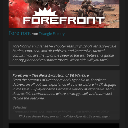
Forefront
von
Triangle Factory
Forefront is an intense VR shooter featuring 32-player large-scale
battles, land, sea, and air vehicles, and immersive, tactical
combat. You are the tip of the spear in the war between a global
energy giant and resistance forces. Which side will you take?
Forefront – The Next Evolution of VR Warfare
From the creators of Breachers and Hyper Dash, Forefront
delivers an all-out war experience like never before in VR. Engage
in massive 32-player battles across a variety of expansive, semi-
destructible environments, where strategy, skill, and teamwork
decide the outcome.
Vehicles
Command land, sea, and air vehicles – Pilot helicopters, drive
tanks, and storm objectives in humvees and boats.
Klicke in dieses Feld, um es in vollständiger Größe anzuzeigen.
Classes