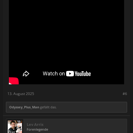
Choose your class – Play as Assault, Engineer, Medic, or Sniper,
each with specialized weapons and gadgets.
Combat
Feel the impact – Realistic gunplay, tactical movement, and large-
scale combat bring the battlefield to life.
Destruction
Shape the fight – Blast through walls, and use destruction to
create new paths or deny enemy cover.
The year is 2035. A powerful energy corporation, O.R.E., has built
a private military to defend its monopoly on Red Orpiment, a rare
mineral set to power the world, while local governments and
resistance fighters battle to reclaim control. You are the tip of the
spear in the war to control it—which side will you take?
Playtests begin this summer!
13. August 2025
#6
Odyssey_Plus_Man
gefällt das.
Lev Arris
Forenlegende