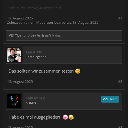
SolKutTeR: Beitrag ausgegliedert.
13. August 2025
#1
Zuletzt von einem Moderator bearbeitet:
13. August 2025
VJS_Tiger
und
Lev Arris
gefällt das.
Lev Arris
Forenlegende
Das sollten wir zusammen testen
13. August 2025
#2
SolKutTeR
VRF Team
ADMIN
Habe es mal ausgegliedert.
13. August 2025
#3