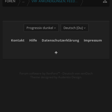
FOREN
...
VRF ANKÜNDIGUNGEN, FEEDBACK & FRAGEN
Progressiv dunkel
Deutsch [Du]
Kontakt
Hilfe
Datenschutzerklärung
Impressum
Forum software by XenForo™
-
Deutsch von xenDach
Theme designed by
Audentio Design
.