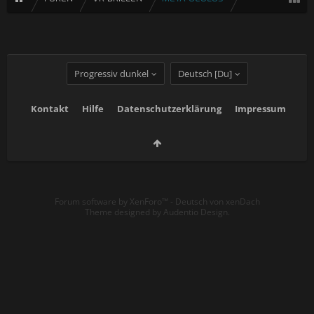
Progressiv dunkel
Deutsch [Du]
Kontakt
Hilfe
Datenschutzerklärung
Impressum
Forum software by XenForo™
-
Deutsch von xenDach
Theme designed by
Audentio Design
.