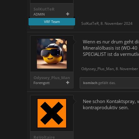
SolKutTeR
ADMIN
VRF Team
SolKutTeR
,
8. November 2024
Wenn es nur drum geht die 
Mineralölbasis ist (WD-40
SPECIALIST ist da vermutli
Odyssey_Plus_Man
,
8. November
Odyssey_Plus_Man
Forengott
komisch
gefällt das.
Nee schon Kontaktspray, we
kontraproduktiv sein.
ReVoltaire