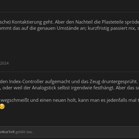
ische) Kontaktierung geht. Aber den Nachteil die Plasteteile spr
kommt das auf die genauen Umstände an; kurzfristig passiert nix,
 2024
1x) den Index-Controller aufgemacht und das Zeug druntergesprüht
 oder weil der Analogstick selbst irgendwie festhängt. Aber das s
wegschmeißt und einen neuen holt, kann man es jedenfalls mal t
olKutTeR
gefällt das.