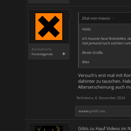
Zitat von maxxs:
↑
Hallo.
Ich musste heut feststellen, da
Hat jemand noch solchen rum
ReVoltaire
Beste Grüße,
Forenlegende
Max
Versuch's erst mal mit Kon
dahinter zu tauschen. Hab
Alterserscheinung auch mal
ReVoltaire
,
6. November 2024
maxxs
gefällt das.
Gibts zu Hauf Videos im Net