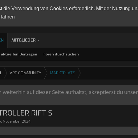
st die Verwendung von Cookies erforderlich. Mit der Nutzung un
rfahren
EN
MITGLIEDER
aktuellen Beiträgen
Foren durchsuchen
N
VRF COMMUNITY
MARKTPLATZ
weiterhin auf dieser Seite aufhältst, akzeptierst du unse
TROLLER RIFT S
6. November 2024
.