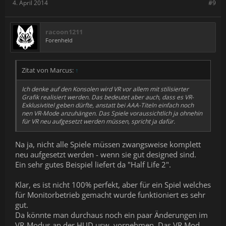
4. April 2014
#9
racoon1211
Forenheld
Zitat von Marcus:
↑
Ich denke auf den Konsolen wird VR vor allem mit stilisierter
Grafik realisiert werden. Das bedeutet aber auch, dass es VR-
Exklusivtitel geben dürfte, anstatt bei AAA-Titeln einfach noch
nen VR-Mode anzuhängen. Das Spiele voraussichtlich ja ohnehin
für VR neu aufgesetzt werden müssen, spricht ja dafür.
Na ja, nicht alle Spiele müssen zwangsweise komplett
neu aufgesetzt werden - wenn sie gut designed sind.
Ein sehr gutes Beispiel liefert da "Half Life 2".
Klar, es ist nicht 100% perfekt, aber für ein Spiel welches
für Monitorbetrieb gemacht wurde funktioniert es sehr
gut.
Da könnte man durchaus noch ein paar Änderungen im
VR-Modus an der HUD usw. vornehmen. Das VR Mod