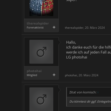
therealspider
Forenaktivist
therealspider
,
20. März 2024
Hallo,
ich danke euch für die hilf
werde ich auf jeden Fall a
LG photohai
photohai
Mitglied
photohai
,
20. März 2024
Zitat von komisch:
↑
Du könntest dir ggf. Einlegeli