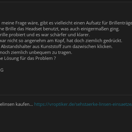
eine Frage wäre, gibt es vielleicht einen Aufsatz für Brillenträge
e Brille das Headset benutzt, was auch einigermaßen ging.
lle probiert und es war schärfer und klarer.
 war nicht so angenehm am Kopf, hat doch ziemlich gedrückt.
t Abstandshalter aus Kunststoff zum dazwischen klicken.
ch noch ziemlich unbequem zu tragen.
ine Lösung für das Problem ?
LG
gelinsen kaufen...
https://vroptiker.de/sehstaerke-linsen-einsaetz