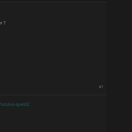
r ?
#1
e/oculus-quest2