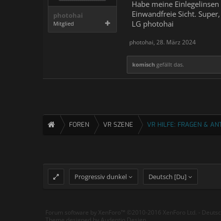
Habe meine Einlegelinsen s
Einwandfreie Sicht. Super
photohai
LG photohai
Mitglied
photohai
,
28. März 2024
komisch
gefällt das.
FOREN
VR SZENE
VR HILFE: FRAGEN & A
Progressiv dunkel
Deutsch [Du]
Forum software by XenForo™
©2010-2016 XenForo Ltd.
-
Deuts
Theme designed by
Audentio Design
.