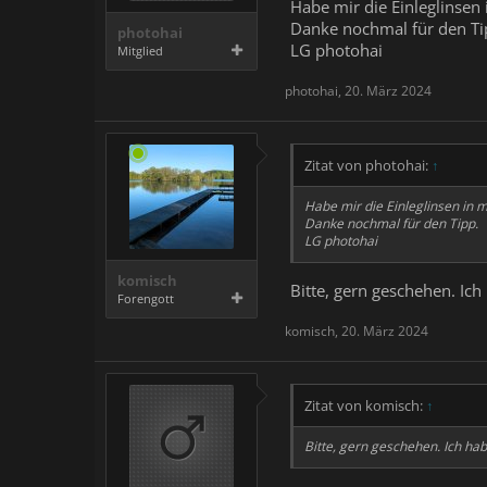
Habe mir die Einleglinsen 
Danke nochmal für den Ti
photohai
LG photohai
Mitglied
photohai
,
20. März 2024
Zitat von photohai:
↑
Habe mir die Einleglinsen in m
Danke nochmal für den Tipp.
LG photohai
komisch
Bitte, gern geschehen. Ic
Forengott
komisch
,
20. März 2024
Zitat von komisch:
↑
Bitte, gern geschehen. Ich hab