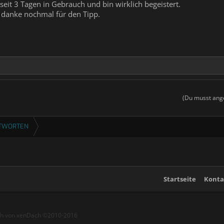
eit 3 Tagen in Gebrauch und bin wirklich begeistert.
, danke nochmal für den Tipp.
(Du musst ange
NTWORTEN
Startseite
Konta
ch von xenDach
©2010-2016