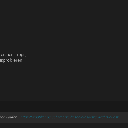
reichen Tipps,
usprobieren.
nsen kaufen...
https://vroptiker.de/sehstaerke-linsen-einsaetze/oculus-quest2