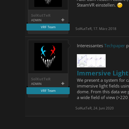
SteamVR einstellen.
SolKutTeR
ADMIN
VRF Team
SolKutTeR
,
17. März 2018
Interessantes
Techpaper
p
Immersive Light
SolKutTeR
We present a system for ca
ADMIN
immersive light fields us
VRF Team
dome. From this data we p
a wide field of view (>220
SolKutTeR
,
24. Juni 2020