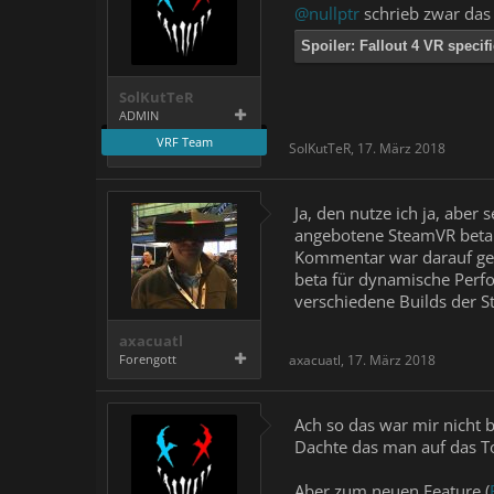
@nullptr
schrieb zwar das 
Spoiler:
Fallout 4 VR specif
SolKutTeR
ADMIN
VRF Team
SolKutTeR
,
17. März 2018
Ja, den nutze ich ja, aber
angebotene SteamVR beta d
Kommentar war darauf gem
beta für dynamische Perfor
verschiedene Builds der S
axacuatl
Forengott
axacuatl
,
17. März 2018
Ach so das war mir nicht 
Dachte das man auf das To
Aber zum neuen Feature (