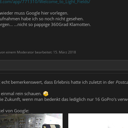
ed.com/app/771310/Welcome_to_Light_Fields/
 wieder muss Google hier vorlegen.
daufnahmen habe ich so noch nicht gesehen.
rgen... ...nicht so pappige 360Grad Klamotten.
 von einem Moderator bearbeitet:
15. März 2018
 echt bemerkenswert, dass Erlebnis hatte ich zuletzt in der
Postca
tte einmal rein schauen.
 die Zukunft, wenn man bedenkt das lediglich nur 16 GoPro's ver
ikel von Google: