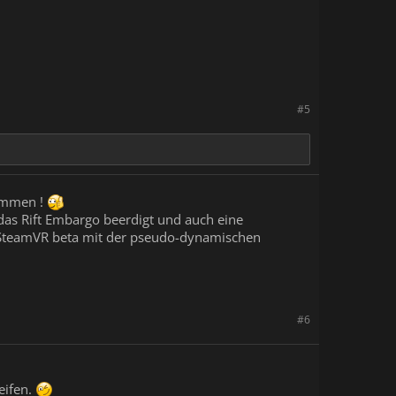
#5
kommen !
as Rift Embargo beerdigt und auch eine
te SteamVR beta mit der pseudo-dynamischen
#6
eifen.