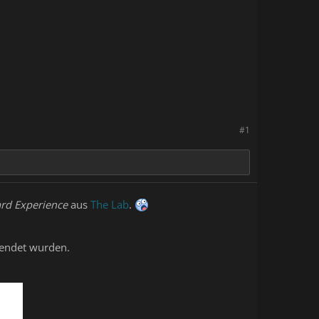
#1
rd Experience
aus
The Lab
.
wendet wurden.