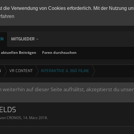
st die Verwendung von Cookies erforderlich. Mit der Nutzung un
rfahren
EN
MITGLIEDER
aktuellen Beiträgen
Foren durchsuchen
N
VR CONTENT
INTERAKTIVE & 360 FILME
weiterhin auf dieser Seite aufhältst, akzeptierst du unse
IELDS
 von
CRONOS
,
14. März 2018
.