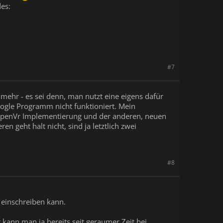
des:
#7
 mehr - es sei denn, man nutzt eine eigens dafür
oogle Programm nicht funktioniert. Mein
OpenVr Implementierung und der anderen, neuen
 geht halt nicht, sind ja letztlich zwei
#8
 einschreiben kann.
t kann man ja bereits seit geraumer Zeit bei