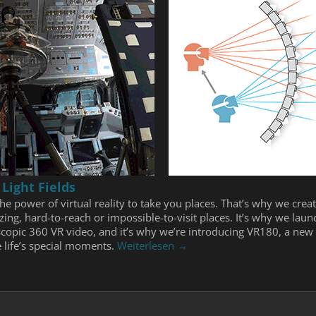
Light Fields
he power of virtual reality to take you places. That’s why we cre
ng, hard-to-reach or impossible-to-visit places. It’s why we laun
oscopic 360 VR video, and it’s why we’re introducing VR180, a ne
life’s special moments.
Weiterlesen →