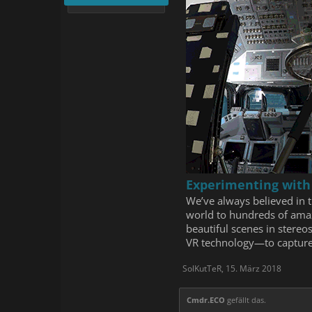
Experimenting with 
We’ve always believed in t
world to hundreds of amazi
beautiful scenes in stere
VR technology—to capture 
SolKutTeR
,
15. März 2018
Cmdr.ECO
gefällt das.