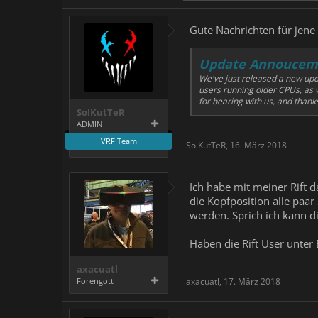
Gute Nachrichten für jene 
Update Annoucem
We've just released a new upd
users running older CPUs, as
for bearing with us, and thanks
SolKutTeR
ADMIN
VRF Team
SolKutTeR
,
16. März 2018
Ich habe mit meiner Rift d
die Kopfposition alle paa
werden. Sprich ich kann d
Haben die Rift User unter 
axacuatl
Forengott
axacuatl
,
17. März 2018