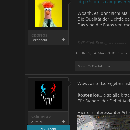
http://store.steampower
Woahh, es lohnt sich! Mal
Die Qualität der Lichtfel
Das sind die Fotos von mo
CRONOS
Forenheld
SolKutTeR: Beitrag verschoben
CRONOS
,
14. März 2018
Zuletzt
SolKutTeR
gefällt das.
Wow, also das Ergebnis ist
Kostenlos
,.. also alle bi
Für Standbilder Definitiv
Hier ein Interessanter Art
SolKutTeR
ADMIN
VRF Team