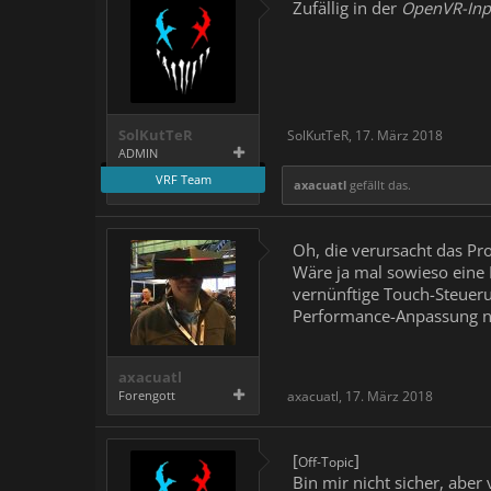
Zufällig in der
OpenVR-Inp
SolKutTeR
SolKutTeR
,
17. März 2018
ADMIN
VRF Team
axacuatl
gefällt das.
Oh, die verursacht das Pr
Wäre ja mal sowieso eine
vernünftige Touch-Steueru
Performance-Anpassung ni
axacuatl
Forengott
axacuatl
,
17. März 2018
[
]
Off-Topic
Bin mir nicht sicher, aber