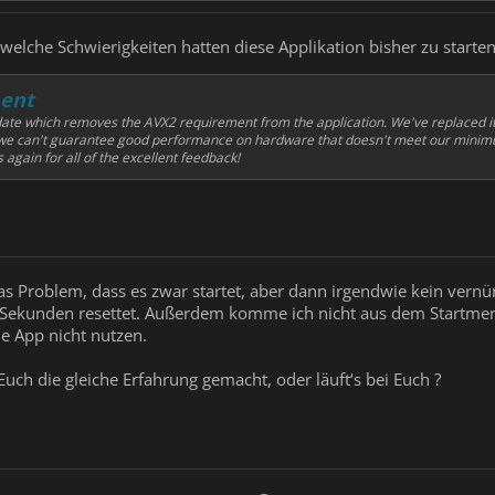
welche Schwierigkeiten hatten diese Applikation bisher zu starte
ent
ate which removes the AVX2 requirement from the application. We've replaced i
 we can't guarantee good performance on hardware that doesn't meet our minimum
 again for all of the excellent feedback!
as Problem, dass es zwar startet, aber dann irgendwie kein vernünf
r Sekunden resettet. Außerdem komme ich nicht aus dem Startmenü
ie App nicht nutzen.
Euch die gleiche Erfahrung gemacht, oder läuft‘s bei Euch ?