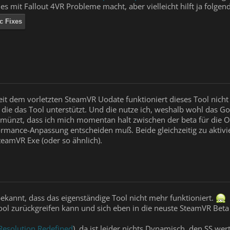
es mit Fallout 4VR Probleme macht, aber vielleicht hilft ja folgen
ic Fixes
 seit dem vorletzten SteamVR Uodate funktioniert dieses Tool nicht
ie das Tool unterstützt. Und die nutze ich, weshalb wohl das G
ünzt, dass ich mich momentan halt zwischen der beta für die 
mance-Anpassung entscheiden muß. Beide gleichzeitig zu aktivieren
teamVR Exe (oder so ähnlich).
bekannt, dass das eigenständige Tool nicht mehr funktioniert.
ol zurückgreifen kann und sich eben in die neuste SteamVR Beta
Resolution Redefined
), da ist leider nichts Dynamisch, den SS wer