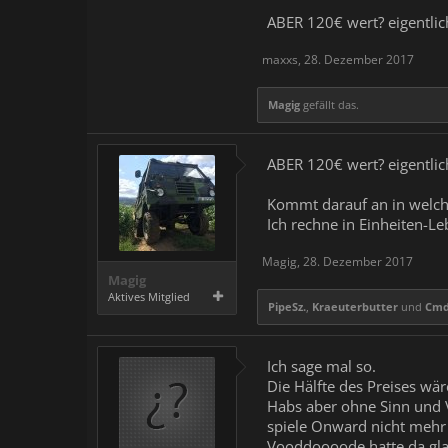
ABER 120€ wert? eigentlich
maxxs
,
28. Dezember 2017
Magig
gefällt das.
ABER 120€ wert? eigentlic
Kommt darauf an in welch
Ich rechne in Einheiten-Le
Magig
,
28. Dezember 2017
Magig
Aktives Mitglied
PipeSz.
,
Kraeuterbutter
und
Cmd
Ich sage mal so.
Die Hälfte des Preises wä
Habs aber ohne Sinn und V
spiele Onward nicht mehr
Vooddoooode hatte da gla