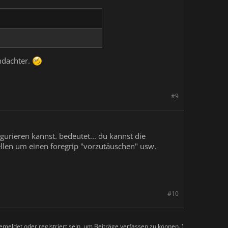
chdachter.
#9
gurieren kannst. bedeutet... du kannst die
ellen um einen foregrip "vorzutäuschen" usw.
#10
meldet oder registriert sein, um Beiträge verfassen zu können. )