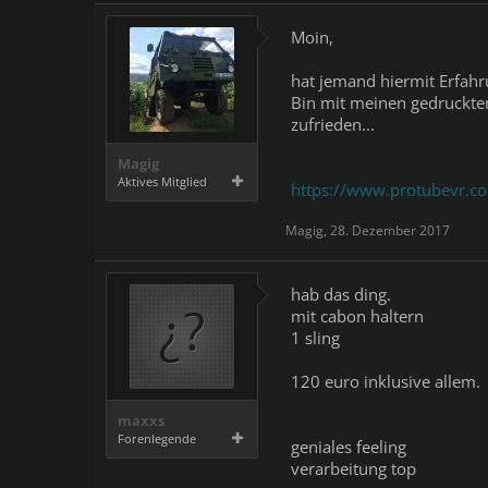
Moin,
hat jemand hiermit Erfahr
Bin mit meinen gedruckten
zufrieden...
Magig
Aktives Mitglied
https://www.protubevr.c
Magig
,
28. Dezember 2017
hab das ding.
mit cabon haltern
1 sling
120 euro inklusive allem.
maxxs
Forenlegende
geniales feeling
verarbeitung top