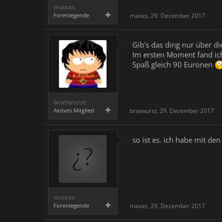
maxxs
Forenlegende
maxxs
,
29. Dezember 2017
Gib's das ding nur über d
Im ersten Moment fand ich
Spaß gleich 90 Euronen
bratwurst
Aktives Mitglied
bratwurst
,
29. Dezember 2017
so ist es. ich habe mit de
maxxs
Forenlegende
maxxs
,
29. Dezember 2017