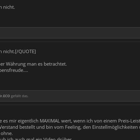
 nicht.
h nicht.[/QUOTE]
er Währung man es betrachtet.
bensfreude....
r.ECO
gefällt das.
re es mir eigentlich MAXIMAL wert, wenn ich von einem Preis-Le
erstand bestellt und bin vom Feeling, den Einstellmöglichkeite
 ohne.
ub ich auch mal ein Video drüber.