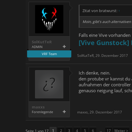
Zitat von bratwurst:
↑
Moin, gibt's auch alternativ
Falls eine Vive vorhanden 
[Vive Gunstock] 
SolKutTeR
ADMIN
VRF Team
SolKutTeR
,
29. Dezember 2017
Ich denke, nein.
den protube vr kannst du a
aufnahmen der controller 
genauso neigung lauf, schu
maxxs
Forenlegende
maxxs
,
29. Dezember 2017
1
2
3
4
5
6
→
17
Weiter >
Seite 1 von 17