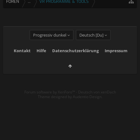
FOREN
...
VR PROGRAMME & TOOLS
Progressiv dunkel
Deutsch [Du]
Kontakt
Hilfe
Datenschutzerklärung
Impressum
Forum software by XenForo™
-
Deutsch von xenDach
Theme designed by
Audentio Design
.