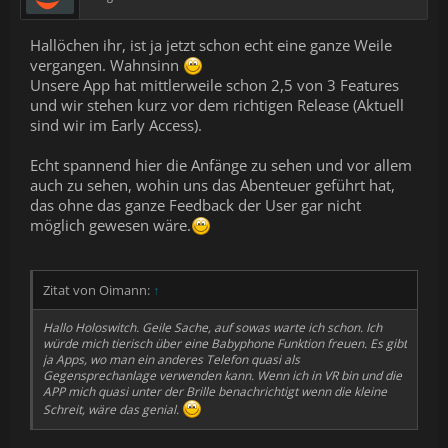
Hallöchen ihr, ist ja jetzt schon echt eine ganze Weile
vergangen. Wahnsinn
Unsere App hat mittlerweile schon 2,5 von 3 Features
und wir stehen kurz vor dem richtigen Release (Aktuell
sind wir im Early Access).
Echt spannend hier die Anfänge zu sehen und vor allem
auch zu sehen, wohin uns das Abenteuer geführt hat,
das ohne das ganze Feedback der User gar nicht
möglich gewesen wäre.
Zitat von Oimann:
↑
Hallo Holoswitch. Geile Sache, auf sowas warte ich schon. Ich
würde mich tierisch über eine Babyphone Funktion freuen. Es gibt
ja Apps, wo man ein anderes Telefon quasi als
Gegensprechanlage verwenden kann. Wenn ich in VR bin und die
APP mich quasi unter der Brille benachrichtigt wenn die kleine
Schreit, wäre das genial.