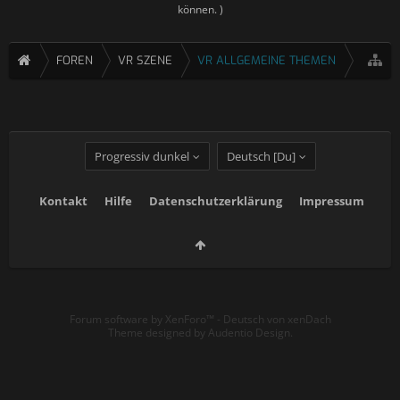
können. )
FOREN
VR SZENE
VR ALLGEMEINE THEMEN
Progressiv dunkel
Deutsch [Du]
Kontakt
Hilfe
Datenschutzerklärung
Impressum
Forum software by XenForo™
-
Deutsch von xenDach
Theme designed by
Audentio Design
.