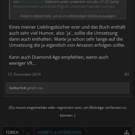
von
Michael Bacall
bekannt unter anderem von der
21/22 Jump
Street
remakes und
Scoot Pilgrim
, inszeniert werden soll das
ganze von
Paramount TV
und
Joe Cornish
, bekannt von z.B.
Attack
the Block
Klicke in dieses Feld, um es in vollständiger Größe anzuzeigen.
und
Wenn du König wärst
. Eine priese Humor wird es
also auch geben. Nun bleib nur die frage offen, wann die
Dreharbeiten anfangen und ob ein
Snow Crash
Monument in ein
Eines meiner Lieblingsbücher ever und das Buch enthält
Serienformat gepresst werden kann.
auch sehr viel Humor, also `ja`, sollte die Umsetzung
Was denkt Ihr?
dann auch enthalten. Warte ja schon sehr lange auf die
Umsetzung die ja eigentlich von Amazon erfolgen sollte.
‘Snow Crash’ TV Series Adaptation From
Michael Bacall & Joe Cornish In Works At
Kann auch Diamond Age empfehlen, wenn auch
HBO Max From Paramount TV
weniger VR...
HBO Max has put in development
Snow Crash
, a drama series
based on Neal Stephenson’s sci-fi novel, from writer Michael
15. Dezember 2019
#3
Bacall (
21 Jump Street)
, director Joe Cornish
(The Kid Who Would
Be King
), and Paramount TV.
Weiterlesen →
SolKutTeR
gefällt das.
(Du musst angemeldet oder registriert sein, um Beiträge verfassen zu
können. )
FOREN
...
HOBBYS & INTERESSEN