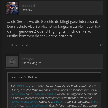
stoeppel
Forengott
… die Serie bzw. die Geschichte klingt ganz interessant.
Der nächste Abo-Service ist so langsam zu viel. Jeder hat
dann irgendwie 2 oder 3 Highlights … Ich denke auf
Netflix kommen da schwerere Zeiten zu.
15. Dezember 2019
#2
corny79
Aktives Mitglied
Zitat von SolKutTeR:
↑
Mit
HBO Max
steigt 2020 der nächste Netflix Konkurrent mit z.B.
Disney + in den Ring. Da das Portfolio recht ansehnlich ist mit z.B.
Westworld
oder
Game of Thrones
könnte die folgende Nachricht
für uns VR-Interessierten recht interessant werden. Denn die
WarnerMedia Group
kaufte laut
Deadline
die Buchadaption
Snow
Crash
von
Neal Stephenson
. Geschrieben werden soll das ganze