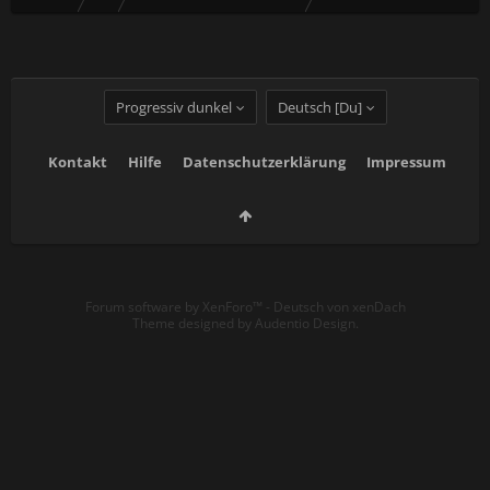
Progressiv dunkel
Deutsch [Du]
Kontakt
Hilfe
Datenschutzerklärung
Impressum
Forum software by XenForo™
-
Deutsch von xenDach
Theme designed by
Audentio Design
.