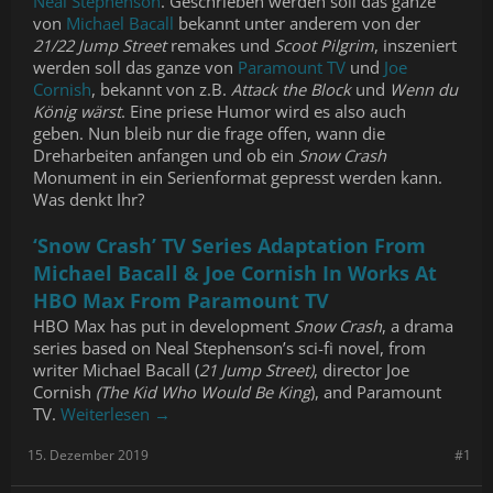
Neal Stephenson
. Geschrieben werden soll das ganze
von
Michael Bacall
bekannt unter anderem von der
21/22 Jump Street
remakes und
Scoot Pilgrim
, inszeniert
werden soll das ganze von
Paramount TV
und
Joe
Cornish
, bekannt von z.B.
Attack the Block
und
Wenn du
König wärst
. Eine priese Humor wird es also auch
geben. Nun bleib nur die frage offen, wann die
Dreharbeiten anfangen und ob ein
Snow Crash
Monument in ein Serienformat gepresst werden kann.
Was denkt Ihr?
‘Snow Crash’ TV Series Adaptation From
Michael Bacall & Joe Cornish In Works At
HBO Max From Paramount TV
HBO Max has put in development
Snow Crash
, a drama
series based on Neal Stephenson’s sci-fi novel, from
writer Michael Bacall (
21 Jump Street)
, director Joe
Cornish
(The Kid Who Would Be King
), and Paramount
TV.
Weiterlesen →
15. Dezember 2019
#1