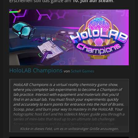
Erscheinen soll das ganze am
10. Juli auf Steam
.
HoloLAB Champions
von
Schell Games
HoloLAB Champions
is a virtual reality chemistry game show,
where you complete lab experiments to become a Champion of
lab practice. Interact with equipment and materials that you'd
find in an actual lab. You must finish your experiments quickly
and accurately to earn points for entrance into the Hall of Brains.
Scoop, pour, and burn your way to mastery in the HoloLAB. Your
holographic host Earl and his sidekick Meyer guide you through a
series of mini-labs that lead up to an ultimate lab challenge.
Score achievements and do your best to earn a radioactive
trophy in this amazing Labstravaganza.
Klicke in dieses Feld, um es in vollständiger Größe anzuzeigen.