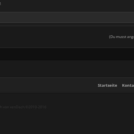
1
(Du musst ange
Startseite
Konta
ch von xenDach
©2010-2016