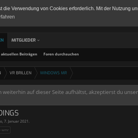
st die Verwendung von Cookies erforderlich. Mit der Nutzung un
rfahren
EN
MITGLIEDER
aktuellen Beiträgen
Foren durchsuchen
N
VR BRILLEN
WINDOWS MR
weiterhin auf dieser Seite aufhältst, akzeptierst du unse
DINGS
o
,
7. Januar 2021
.
wmr