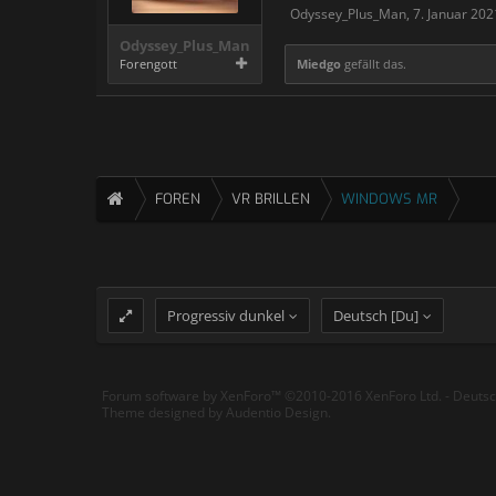
Odyssey_Plus_Man
,
7. Januar 202
Odyssey_Plus_Man
Forengott
Miedgo
gefällt das.
FOREN
VR BRILLEN
WINDOWS MR
Progressiv dunkel
Deutsch [Du]
Forum software by XenForo™
©2010-2016 XenForo Ltd.
-
Deuts
Theme designed by
Audentio Design
.