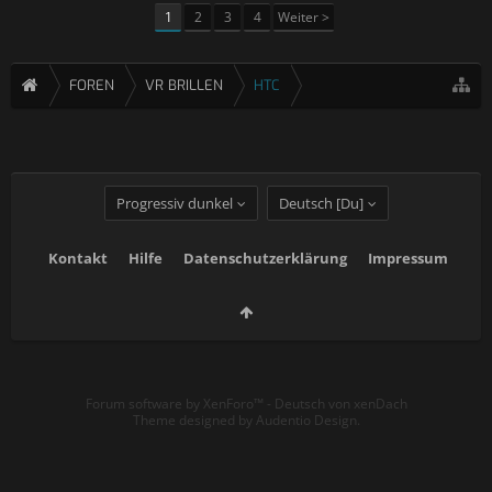
1
2
3
4
Weiter >
FOREN
VR BRILLEN
HTC
Progressiv dunkel
Deutsch [Du]
Kontakt
Hilfe
Datenschutzerklärung
Impressum
Forum software by XenForo™
-
Deutsch von xenDach
Theme designed by
Audentio Design
.