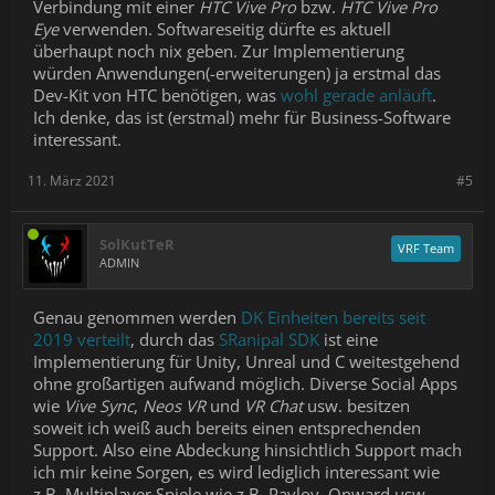
Verbindung mit einer
HTC Vive Pro
bzw.
HTC Vive Pro
Eye
verwenden. Softwareseitig dürfte es aktuell
überhaupt noch nix geben. Zur Implementierung
würden Anwendungen(-erweiterungen) ja erstmal das
Dev-Kit von HTC benötigen, was
wohl gerade anläuft
.
Ich denke, das ist (erstmal) mehr für Business-Software
interessant.
11. März 2021
#5
SolKutTeR
VRF Team
ADMIN
Genau genommen werden
DK Einheiten bereits seit
2019 verteilt
, durch das
SRanipal SDK
ist eine
Implementierung für Unity, Unreal und C weitestgehend
ohne großartigen aufwand möglich. Diverse Social Apps
wie
Vive Sync
,
Neos VR
und
VR Chat
usw. besitzen
soweit ich weiß auch bereits einen entsprechenden
Support. Also eine Abdeckung hinsichtlich Support mach
ich mir keine Sorgen, es wird lediglich interessant wie
z.B. Multiplayer Spiele wie z.B. Pavlov, Onward usw.