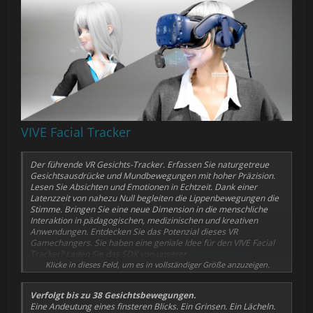
VIVE Facial Tracker
Der führende VR Gesichts-Tracker. Erfassen Sie naturgetreue
Gesichtsausdrücke und Mundbewegungen mit hoher Präzision.
Lesen Sie Absichten und Emotionen in Echtzeit. Dank einer
Latenzzeit von nahezu Null begleiten die Lippenbewegungen die
Stimme. Bringen Sie eine neue Dimension in die menschliche
Interaktion in pädagogischen, medizinischen und kreativen
Anwendungen. Entdecken Sie das Potenzial dieses VR
Gamechangers. Sie haben eine geniale Idee für den VIVE Facial
Tracker? Laden Sie das SDK von unserer
Entwicklerseite
herunter.
Klicke in dieses Feld, um es in vollständiger Größe anzuzeigen.
Verfolgt bis zu 38 Gesichtsbewegungen.
Eine Andeutung eines finsteren Blicks. Ein Grinsen. Ein Lächeln.