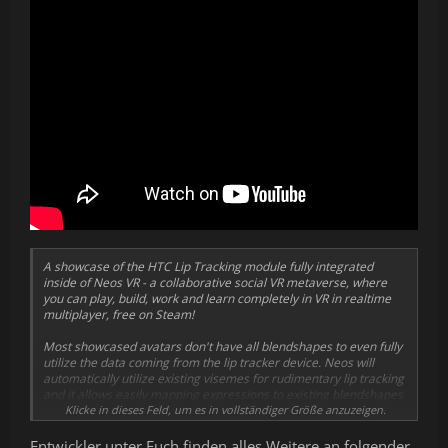
Der Gesichts-Tracker lässt sich nahtlos in Ihr aktuelles Kit
integrieren. Keine Notwendigkeit für Add-ons oder
Adapter.
Hohes Tracking Sichtfeld
Verpassen Sie keine einzige Geste. Dank Weitwinkel
Tracking erhalten Sie das ganze Bild.
60 Hz Abtastrate
Lesen Sie Gesichtsausdrücke in Echtzeit dank High Fidelity
Tracking für lebensechte Interaktionen.
A showcase of the HTC Lip Tracking module fully integrated
inside of Neos VR - a collaborative social VR metaverse, where
you can play, build, work and learn completely in VR in realtime
multiplayer, free on Steam!
Most showcased avatars don't have all blendshapes to even fully
utilize the data coming from the lip tracker device. Neos will
automatically utilize existing visemes for rudimentary lip tracking
and it allows easily mapping expressions to existing blendshapes
on the avatar (e.g. smile, frown, sticking tongue out) or building
Klicke in dieses Feld, um es in vollständiger Größe anzuzeigen.
custom behaviors using our in-game visual scripting LogiX.
Entwickler unter Euch finden alles Weitere an folgender