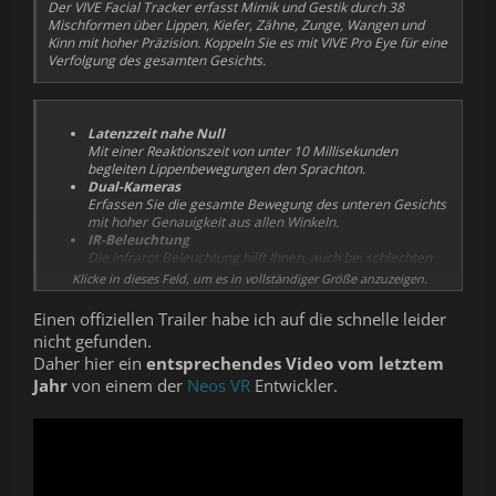
Der VIVE Facial Tracker erfasst Mimik und Gestik durch 38
Mischformen über Lippen, Kiefer, Zähne, Zunge, Wangen und
Kinn mit hoher Präzision. Koppeln Sie es mit VIVE Pro Eye für eine
Verfolgung des gesamten Gesichts.
Latenzzeit nahe Null
Mit einer Reaktionszeit von unter 10 Millisekunden
begleiten Lippenbewegungen den Sprachton.
Dual-Kameras
Erfassen Sie die gesamte Bewegung des unteren Gesichts
mit hoher Genauigkeit aus allen Winkeln.
IR-Beleuchtung
Die Infrarot Beleuchtung hilft Ihnen, auch bei schlechten
Lichtverhältnissen zuverlässig und genau zu verfolgen.
Klicke in dieses Feld, um es in vollständiger Größe anzuzeigen.
Unterstützung von Unity und Unreal Engine
Freiheit beim Erstellen. Unser SRanipal SDK für VIVE Facial
Einen offiziellen Trailer habe ich auf die schnelle leider
Tracker unterstützt sowohl Unity als auch Unreal Engine.
nicht gefunden.
Kompatibilität
Daher hier ein
entsprechendes Video vom letztem
Koppeln Sie es mit VIVE Pro Eye für die ultimative
Verfolgung des gesamten Gesichts. Kompatibel mit
Jahr
von einem der
Neos VR
Entwickler.
anderen Modellen der VIVE Pro Serie.
Optimierte Runtime
Erkunden Sie das volle Potenzial dieser nächsten Grenze
der VR mit einer optimierten Runtime für Augen- und
Gesichtsverfolgung.
USB-C Anschluss