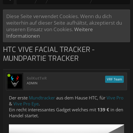
Diese Seite verwendet Cookies. Wenn du dich
weiterhin auf dieser Seite aufhältst, akzeptierst du
unseren Einsatz von Cookies.
Weitere
Informationen
HTC VIVE FACIAL TRACKER -
MUNDPARTIE TRACKER
SolKutTeR
VRF Team
ADMIN
Der erste
Mundtracker
aus dem Hause HTC, für
Vive Pro
&
Vive Pro Eye
.
Ein recht interessantes Gadget welches mit
139 €
in den
Handel startet.