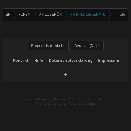
FOREN
VR ZUBEHÖR
VR EINGABEGERÄTE
Progressiv dunkel
Deutsch [Du]
Kontakt
Hilfe
Datenschutzerklärung
Impressum
Forum software by XenForo™
-
Deutsch von xenDach
Theme designed by
Audentio Design
.