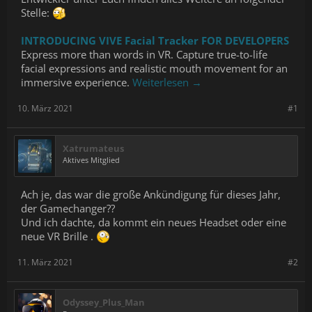
We support variety of devices for maximum avatar expresivity -
Stelle:
eye tracking (Vive Pro Eye), lip tracking (HTC Lip Tracking
Module), full finger tracking (Leap Motion, Index and so on).
INTRODUCING VIVE Facial Tracker FOR DEVELOPERS
Express more than words in VR. Capture true-to-life
facial expressions and realistic mouth movement for an
immersive experience.
Weiterlesen →
10. März 2021
#1
Xatrumateus
Aktives Mitglied
Ach je, das war die große Ankündigung für dieses Jahr,
der Gamechanger??
Und ich dachte, da kommt ein neues Headset oder eine
neue VR Brille .
11. März 2021
#2
Odyssey_Plus_Man