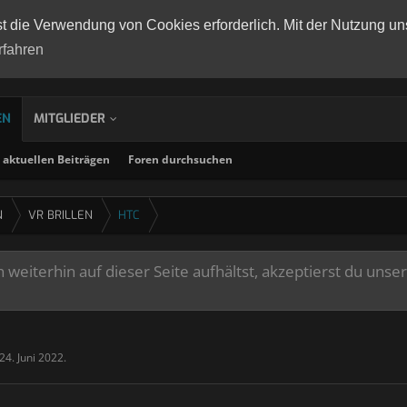
st die Verwendung von Cookies erforderlich. Mit der Nutzung un
rfahren
EN
MITGLIEDER
aktuellen Beiträgen
Foren durchsuchen
N
VR BRILLEN
HTC
weiterhin auf dieser Seite aufhältst, akzeptierst du unse
24. Juni 2022
.