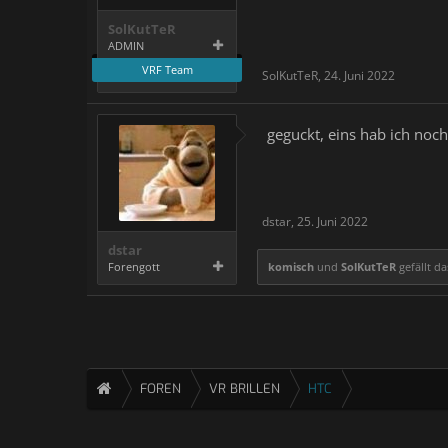
SolKutTeR
ADMIN
VRF Team
SolKutTeR
,
24. Juni 2022
geguckt, eins hab ich noch
dstar
,
25. Juni 2022
dstar
Forengott
komisch
und
SolKutTeR
gefällt da
FOREN
VR BRILLEN
HTC