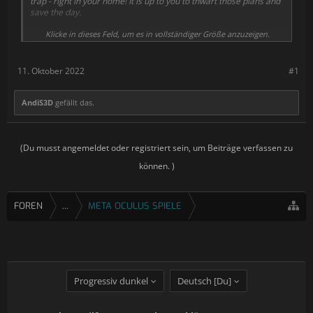
trap - right in your home! It is up to you to thwart those plans and
save the day.
This escape room experience will put your spy mettle to the test.
Klicke in dieses Feld, um es in vollständiger Größe anzuzeigen.
Working from home may have you longing for your days in the
field, rest assured!
11. Oktober 2022
#1
I Expect You To Die: Home Sweet Home
will be available for free
in the Meta Quest store on October 25, 2022.
AndiS3D
gefällt das.
(Du musst angemeldet oder registriert sein, um Beiträge verfassen zu
können. )
FOREN
...
META OCULUS SPIELE
Progressiv dunkel
Deutsch [Du]