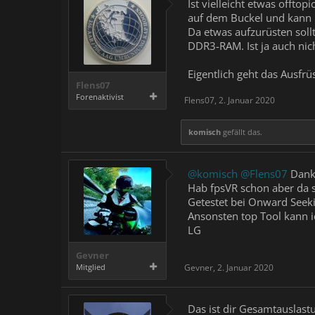
Ist vielleicht etwas offto
auf dem Buckel und kann "
Da etwas aufzurüsten soll
DDR3-RAM. Ist ja auch nic
Eigentlich geht das Ausfrüs
Flens07
Forenaktivist
Flens07
,
2. Januar 2020
komisch
gefällt das.
@komisch
@Flens07
Danke
Hab fpsVR schon aber da s
Getestet bei Onward Seek
Ansonsten top Tool kann i
LG
Gevner
Mitglied
Gevner
,
2. Januar 2020
Das ist dir Gesamtauslastu