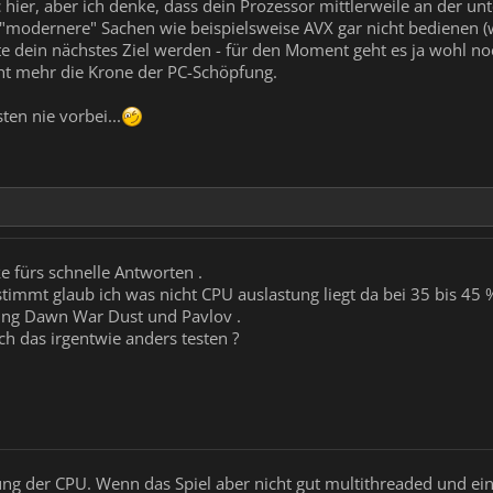
pic hier, aber ich denke, dass dein Prozessor mittlerweile an der u
modernere" Sachen wie beispielsweise AVX gar nicht bedienen (wen
te dein nächstes Ziel werden - für den Moment geht es ja wohl noc
ht mehr die Krone der PC-Schöpfung.
ten nie vorbei...
 fürs schnelle Antworten .
timmt glaub ich was nicht CPU auslastung liegt da bei 35 bis 45 
ing Dawn War Dust und Pavlov .
ch das irgentwie anders testen ?
ng der CPU. Wenn das Spiel aber nicht gut multithreaded und ein 