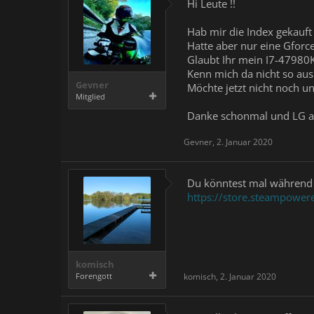
Hi Leute !!
Hab mir die Index gekauft 
Hatte aber nur eine Gforc
Glaubt Ihr mein I7-47980K 
Kenn mich da nicht so aus
Gevner
Möchte jetzt nicht noch 
Mitglied
Danke schonmal und LG a
Gevner
,
2. Januar 2020
Du könntest mal während d
https://store.steampowe
komisch
Forengott
komisch
,
2. Januar 2020