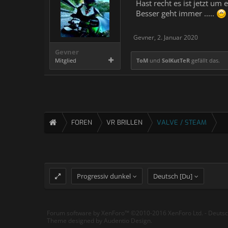
Hast recht es ist jetzt um 
Besser geht immer .....
Gevner
,
2. Januar 2020
Gevner
Mitglied
ToM
und
SolKutTeR
gefällt das.
FOREN
VR BRILLEN
VALVE / STEAM
Progressiv dunkel
Deutsch [Du]
Forum software by XenForo™
©2010-2016 XenForo Ltd.
-
Deuts
Theme designed by
Audentio Design
.