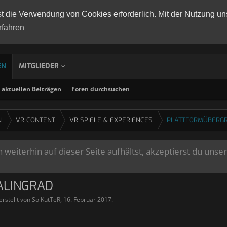
st die Verwendung von Cookies erforderlich. Mit der Nutzung un
rfahren
EN
MITGLIEDER
aktuellen Beiträgen
Foren durchsuchen
N
VR CONTENT
VR SPIELE & EXPERIENCES
PLATTFORMÜBERGR
weiterhin auf dieser Seite aufhältst, akzeptierst du unse
TALINGRAD
erstellt von
SolKutTeR
,
16. Februar 2017
.