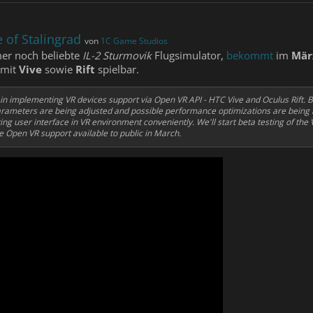
e of Stalingrad
von
1C Game Studios
mer noch beliebte
IL-2 Sturmovik
Flugsimulator,
bekommt
im
Mär
 mit
Vive
sowie
Rift
spielbar.
n implementing VR devices support via Open VR API - HTC Vive and Oculus Rift. B
 parameters are being adjusted and possible performance optimizations are being
ting user interface in VR environment conveniently. We'll start beta testing of the
e Open VR support available to public in March.