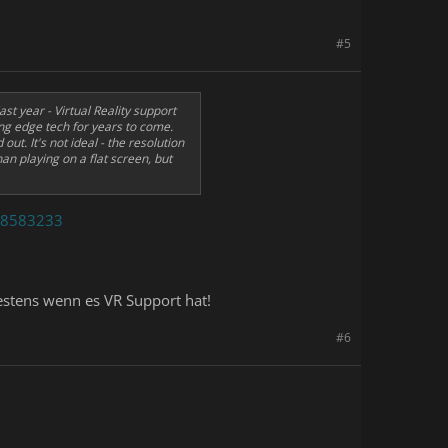
#5
t year - Virtual Reality support
ing edge tech for years to come.
ut. It's not ideal - the resolution
an playing on a flat screen, but
38583233
estens wenn es VR Support hat!
#6