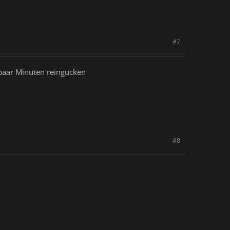
#7
paar Minuten reingucken
#8