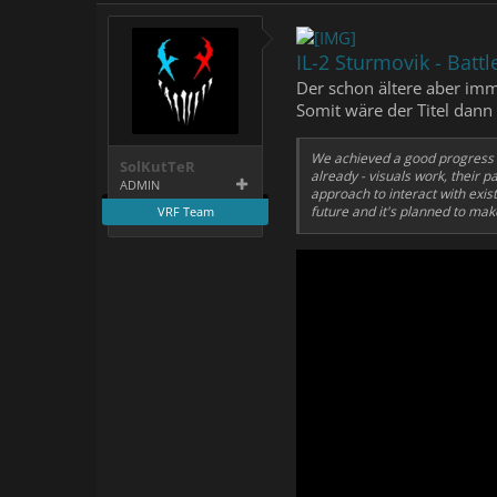
IL-2 Sturmovik - Battl
Der schon ältere aber im
Somit wäre der Titel dann
We achieved a good progress i
SolKutTeR
already - visuals work, their
ADMIN
approach to interact with exis
future and it's planned to mak
VRF Team