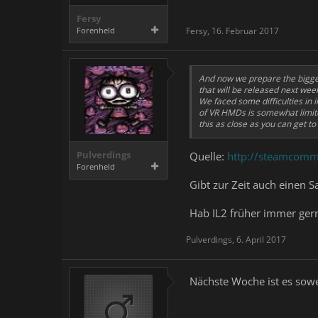
Fersy
Forenheld
Fersy
,
16. Februar 2017
And now we prepare the biggest
that will be released next wee
We faced some difficulties in i
of VR HMDs is somewhat limited
this as close as you can get to
Pulverdings
Quelle:
http://steamcom
Forenheld
Gibt zur Zeit auch einen Sa
Hab IL2 früher immer gern
Pulverdings
,
6. April 2017
Nächste Woche ist es sow