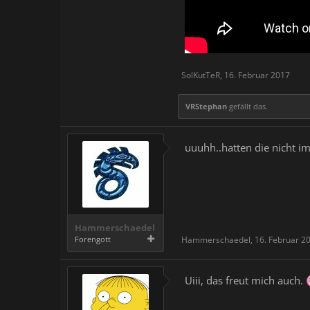
SolKutTeR
,
16. Februar 2017
VRStephan
gefällt das.
uuuhh..hatten die nicht im
Hammerschaedel
Forengott
Hammerschaedel
,
16. Februar 2
Uiii, das freut mich auch.