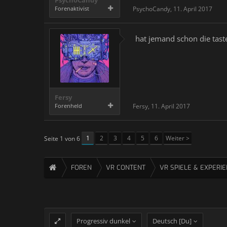
Forenaktivist
PsychoCandy
,
11. April 2017
hat jemand schon die tast
Fersy
Forenheld
Fersy
,
11. April 2017
1
2
3
4
5
6
Weiter >
Seite 1 von 6
FOREN
VR CONTENT
VR SPIELE & EXPERI
Progressiv dunkel
Deutsch [Du]