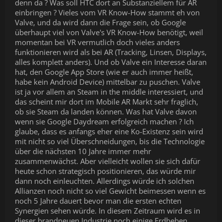
denn da ? Was soll HTC dort an Substanziellem für AR
einbringen ? Vieles vom VR Know-How stammt eh von
Valve, und da wird dann die Frage sein, ob Google
überhaupt viel von Valve's VR Know-How benötigt, weil
momentan bei VR vermutlich doch vieles anders
funktionieren wird als bei AR (Tracking, Linsen, Displays,
alles komplett anders). Und ob Valve ein Interesse daran
hat, den Google App Store (wie er auch immer heißt,
habe kein Android Device) mittelbar zu puschen. Valve
ist ja vor allem an Steam in the middle interessiert, und
das scheint mir dort im Mobile AR Markt sehr fraglich,
ob sie Steam da landen können. Was hat Valve davon
wenn sie Google Daydream erfolgreich machen ? Ich
glaube, dass es anfangs eher eine Ko-Existenz sein wird
mit nicht so viel Überschneidungen, bis die Technologie
über die nächsten 10 Jahre immer mehr
zusammenwächst. Aber vielleicht wollen sie sich dafür
heute schon strategisch positionieren, das würde mir
dann noch einleuchten. Allerdings würde ich solchen
Allianzen noch nicht so viel Gewicht beimessen wenn es
noch 5 Jahre dauert bevor man die ersten echten
Synergien sehen würde. In diesem Zeitraum wird es in
dieser brandneuen Industrie noch einige Erdbeben