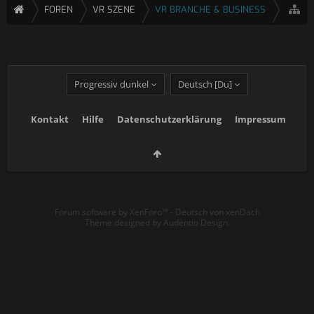
FOREN
VR SZENE
VR BRANCHE & BUSINESS
Progressiv dunkel
Deutsch [Du]
Kontakt
Hilfe
Datenschutzerklärung
Impressum
Forum software by XenForo™
-
Deutsch von xenDach
Theme designed by
Audentio Design
.