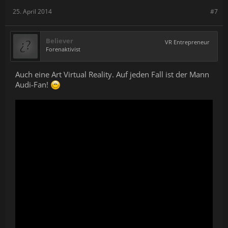
25. April 2014
#7
Believer
VR Entrepreneur
Forenaktivist
Auch eine Art Virtual Reality. Auf jeden Fall ist der Mann
Audi-Fan!