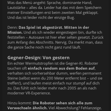
Was das Menü angeht: Sprache, dominante Hand,
Lautstärke – alles da. Leider hat das mit dem Speichern
meiner Einstellungen erst beim zweiten Mal geklappt.
Und das ist leider nicht der einzige Bug.
Denn:
Das Spiel ist abgestürzt. Mitten in der
Mission.
Und als ich wieder eingestiegen bin, durfte ich
feststellen – Autosave ist hier eher selten gesetzt. Zurück
zum Anfang des Abschnitts. Nervig. Da merkt man, dass
die ganze Sache noch nicht ganz rund läuft.
Gegner-Design: Von gestern
Ein echter Wermutstropfen ist die Gegner-KI. Roboter
tauchen oft
einfach random aus dem Boden auf
,
verhalten sich vorhersehbar dumm, werfen permanent
Steine (selbst wenn du 200 Meter entfernt bist – und sie
treffen!), und laufen meist einfach nur stumpf auf dich
zu. Das fühlt sich leider mehr nach 2005 an als nach
moderner VR-Experience.
Hinzu kommt:
Die Roboter sehen sich alle zum
Verwechseln ähnlich.
Viel Abwechslung? Fehlanzeige.