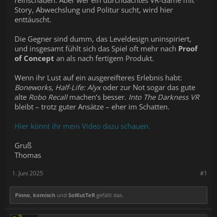
reinschauen. Aber wer ein durchdachtes VR-Game mit
Story, Abwechslung und Politur sucht, wird hier
enttäuscht.
Die Gegner sind dumm, das Leveldesign uninspiriert,
und insgesamt fühlt sich das Spiel oft mehr nach
Proof
of Concept
an als nach fertigem Produkt.
Wenn ihr Lust auf ein ausgereifteres Erlebnis habt:
Boneworks
,
Half-Life: Alyx
oder zur Not sogar das gute
alte
Robo Recall
machen’s besser.
Into The Darkness VR
bleibt – trotz guter Ansätze – eher im Schatten.
Hier könnt ihr mein Video dazu schauen.
Gruß
Thomas
1. Juni 2025
#1
Pinno
,
komisch
und
SolKutTeR
gefällt das.