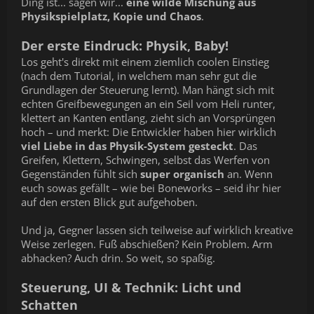
Ding ist... sagen wir...
eine wilde Mischung aus
Physikspielplatz, Kopie und Chaos
.
Der erste Eindruck: Physik, Baby!
Los geht's direkt mit einem ziemlich coolen Einstieg
(nach dem Tutorial, in welchem man sehr gut die
Grundlagen der Steuerung lernt). Man hängt sich mit
echten Greifbewegungen an ein Seil vom Heli runter,
klettert an Kanten entlang, zieht sich an Vorsprüngen
hoch – und merkt: Die Entwickler haben hier wirklich
viel Liebe in das Physik-System gesteckt
. Das
Greifen, Klettern, Schwingen, selbst das Werfen von
Gegenständen fühlt sich
super organisch
an. Wenn
euch sowas gefällt – wie bei Boneworks – seid ihr hier
auf den ersten Blick gut aufgehoben.
Und ja, Gegner lassen sich teilweise auf wirklich kreative
Weise zerlegen. Fuß abschießen? Kein Problem. Arm
abhacken? Auch drin. So weit, so spaßig.
Steuerung, UI & Technik: Licht und
Schatten