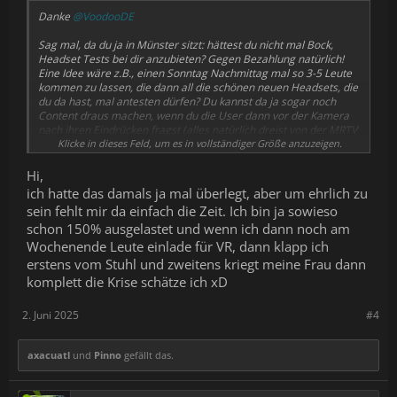
Danke
@VoodooDE
Sag mal, da du ja in Münster sitzt: hättest du nicht mal Bock,
Headset Tests bei dir anzubieten? Gegen Bezahlung natürlich!
Eine Idee wäre z.B., einen Sonntag Nachmittag mal so 3-5 Leute
kommen zu lassen, die dann all die schönen neuen Headsets, die
du da hast, mal antesten dürfen? Du kannst da ja sogar noch
Content draus machen, wenn du die User dann vor der Kamera
nach ihren Eindrücken fragst (alles natürlich dreist von der MRTV
Experience geklaut - Sebastian ist ja erstmal 3 Jahre weit weg,
Klicke in dieses Feld, um es in vollständiger Größe anzuzeigen.
also ist das keine Konkurrenz-Kiste mehr).
Aufwandsbeitrag dann sagen wir für 40-50,- pro Nase? Jetzt, wo
Hi,
die Headsets nicht mehr 500,-, sondern schnell 2.000,- kosten,
ich hatte das damals ja mal überlegt, aber um ehrlich zu
sehen die User das auch eher mal ein, etwas Geld in die Hand zu
sein fehlt mir da einfach die Zeit. Ich bin ja sowieso
nehmen, um mal welche auszuprobieren…
schon 150% ausgelastet und wenn ich dann noch am
Wochenende Leute einlade für VR, dann klapp ich
erstens vom Stuhl und zweitens kriegt meine Frau dann
komplett die Krise schätze ich xD
2. Juni 2025
#4
axacuatl
und
Pinno
gefällt das.